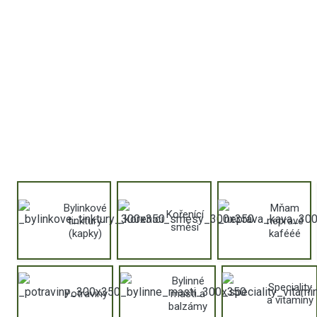
Bylinkové
Mňam
Kořenící
tinktury
nepravé
směsi
(kapky)
kafééé
Bylinné
Speciality
Potraviny
masti a
a vitamíny
balzámy