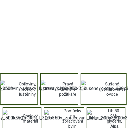
Obiloviny,
Pravá
Sušené
vločky,
káva pro
(lyofilizované)
luštěniny
požitkáře
ovoce
Pomůcky
Líh 80-
Obalový
na
96%,
materiál
zpracování
glycerin,
bylin
Alpa