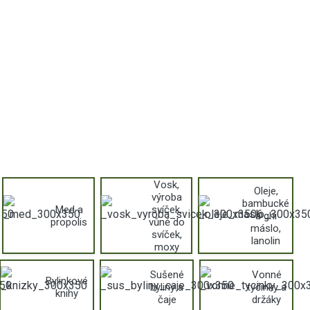
Vosk,
Oleje,
výroba
bambucké
Med a
svíček,
a ghi
propolis
vůně do
máslo,
svíček,
lanolin
moxy
Sušené
Vonné
Bylinkové
byliny a
tyčinky a
knihy
čaje
držáky