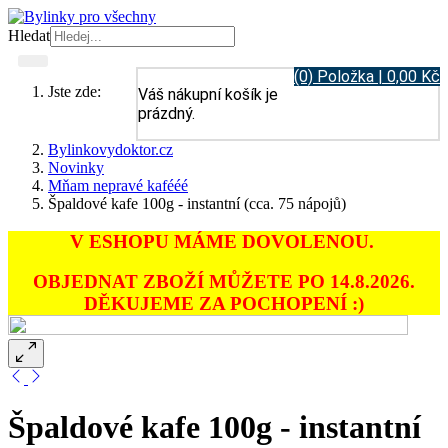
Hledat
(0) Položka | 0,00 Kč
Jste zde:
Váš nákupní košík je
prázdný.
Bylinkovydoktor.cz
Novinky
Mňam nepravé kafééé
Špaldové kafe 100g - instantní (cca. 75 nápojů)
V ESHOPU MÁME DOVOLENOU.
OBJEDNAT ZBOŽÍ MŮŽETE PO 14.8.2026.
DĚKUJEME ZA POCHOPENÍ :)
Špaldové kafe 100g - instantní