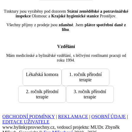
Tinktury jsou vyráběny pod dozorem
Státní zemědělské a potravinářské
inspekce
Olomouc a
Krajské hygienické stanice
Prostějov.
Všechny příjmy z prodeje jsou
zdaněné
. Jsem
plátce spotřební daně z
lihu
.
Vzdělání
Mám medicínské a bylinářské vzdělání, s léčivými rostlinami pracuji od
roku 1994.
Lékařská komora
1. ročník přírodní
terapie
2. ročník přírodní
3. ročník přírodní
terapie
terapie
OBCHODNÍ PODMÍNKY
|
REKLAMACE
|
OSOBNÍ ÚDAJE
|
EDITACE UŽIVATELE
www.bylinkyprovsechny.cz, vedoucí projektu: MUDr. Zbyněk