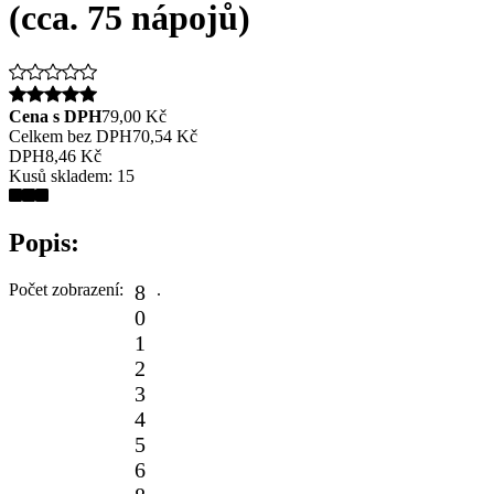
(cca. 75 nápojů)
Cena s DPH
79,00 Kč
Celkem bez DPH
70,54 Kč
DPH
8,46 Kč
Kusů skladem:
15
Popis:
Počet zobrazení:
8
.
0
1
2
3
4
5
6