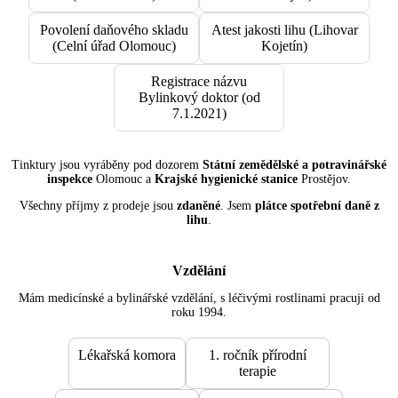
Povolení daňového skladu
Atest jakosti lihu (Lihovar
(Celní úřad Olomouc)
Kojetín)
Registrace názvu
Bylinkový doktor (od
7.1.2021)
Tinktury jsou vyráběny pod dozorem
Státní zemědělské a potravinářské
inspekce
Olomouc a
Krajské hygienické stanice
Prostějov.
Všechny příjmy z prodeje jsou
zdaněné
. Jsem
plátce spotřební daně z
lihu
.
Vzdělání
Mám medicínské a bylinářské vzdělání, s léčivými rostlinami pracuji od
roku 1994.
Lékařská komora
1. ročník přírodní
terapie