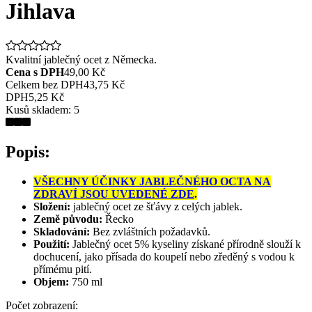
Jihlava
Kvalitní jablečný ocet z Německa.
Cena s DPH
49,00 Kč
Celkem bez DPH
43,75 Kč
DPH
5,25 Kč
Kusů skladem:
5
Popis:
VŠECHNY ÚČINKY JABLEČNÉHO OCTA NA
ZDRAVÍ JSOU UVEDENÉ ZDE
.
Složení:
jablečný ocet ze šťávy z celých jablek.
Země původu:
Řecko
Skladování:
Bez zvláštních požadavků.
Použití:
Jablečný ocet 5% kyseliny získané přírodně slouží k
dochucení, jako přísada do koupelí nebo zředěný s vodou k
přímému pití.
Objem:
750 ml
Počet zobrazení: