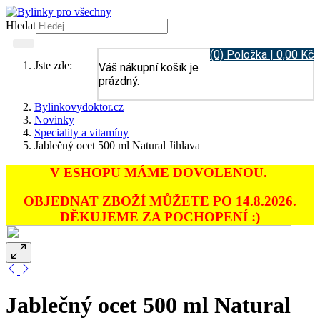
Hledat
(0) Položka | 0,00 Kč
Jste zde:
Váš nákupní košík je
prázdný.
Bylinkovydoktor.cz
Novinky
Speciality a vitamíny
Jablečný ocet 500 ml Natural Jihlava
V ESHOPU MÁME DOVOLENOU.
OBJEDNAT ZBOŽÍ MŮŽETE PO 14.8.2026.
DĚKUJEME ZA POCHOPENÍ :)
Jablečný ocet 500 ml Natural