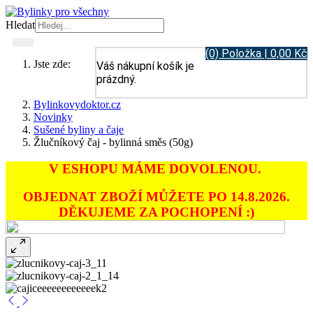
Hledat
(0) Položka | 0,00 Kč
Jste zde:
Váš nákupní košík je
prázdný.
Bylinkovydoktor.cz
Novinky
Sušené byliny a čaje
Žlučníkový čaj - bylinná směs (50g)
V ESHOPU MÁME DOVOLENOU.
OBJEDNAT ZBOŽÍ MŮŽETE PO 14.8.2026.
DĚKUJEME ZA POCHOPENÍ :)