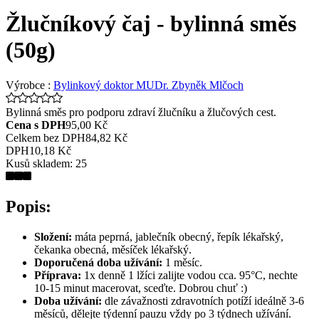
Žlučníkový čaj - bylinná směs
(50g)
Výrobce :
Bylinkový doktor MUDr. Zbyněk Mlčoch
Bylinná směs pro podporu zdraví žlučníku a žlučových cest.
Cena s DPH
95,00 Kč
Celkem bez DPH
84,82 Kč
DPH
10,18 Kč
Kusů skladem:
25
Popis:
Složení:
máta peprná, jablečník obecný, řepík lékařský,
čekanka obecná, měsíček lékařský.
Doporučená doba užívání:
1 měsíc.
Příprava:
1x denně 1 lžíci zalijte vodou cca. 95°C, nechte
10-15 minut macerovat, sceďte. Dobrou chuť :)
Doba užívání:
dle závažnosti zdravotních potíží ideálně 3-6
měsíců, dělejte týdenní pauzu vždy po 3 týdnech užívání.