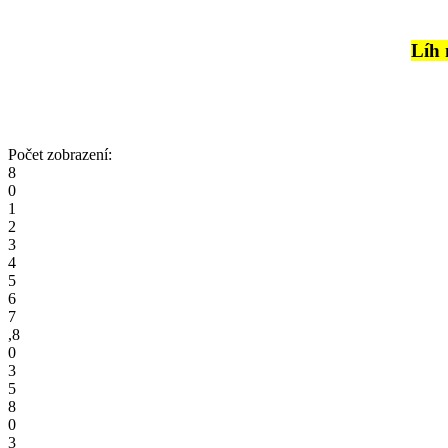
Líh 
Počet zobrazení:
8
0
1
2
3
4
5
6
7
,
8
0
3
5
8
0
3