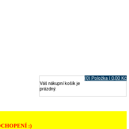
(0) Položka | 0,00 Kč
Váš nákupní košík je
prázdný.
CHOPENÍ :)