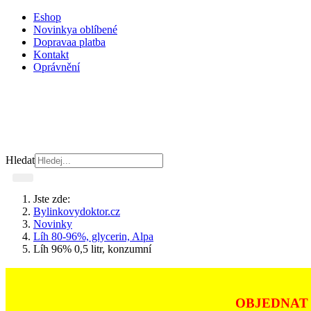
Eshop
Novinky
a oblíbené
Doprava
a platba
Kontakt
Oprávnění
Hledat
Jste zde:
Bylinkovydoktor.cz
Novinky
Líh 80-96%, glycerin, Alpa
Líh 96% 0,5 litr, konzumní
OBJEDNAT 