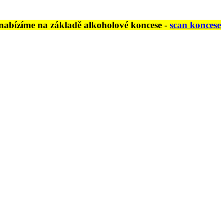
nabízíme na základě alkoholové koncese -
scan koncese