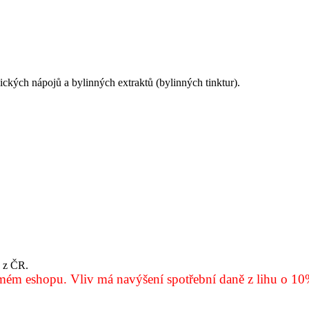
kých nápojů a bylinných extraktů (bylinných tinktur).
) z ČR.
v mém eshopu.
Vliv má navýšení spotřební daně z lihu o 10