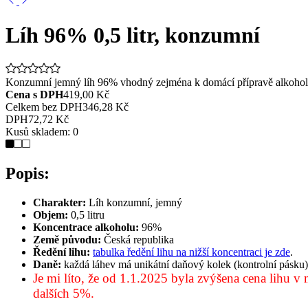
Líh 96% 0,5 litr, konzumní
Konzumní jemný líh 96% vhodný zejména k domácí přípravě alkoholic
Cena s DPH
419,00 Kč
Celkem bez DPH
346,28 Kč
DPH
72,72 Kč
Kusů skladem:
0
Popis:
Charakter:
Líh konzumní, jemný
Objem:
0,5 litru
Koncentrace alkoholu:
96%
Země původu:
Česká republika
Ředění lihu:
tabulka ředění lihu na nižší koncentraci je zde
.
Daně:
každá láhev má unikátní daňový kolek (kontrolní pásku
Je mi líto, že od 1.1.2025 byla zvýšena cena lihu 
dalších 5%.