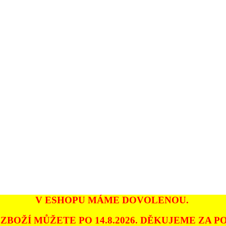
V ESHOPU MÁME DOVOLENOU.
ZBOŽÍ MŮŽETE PO 14.8.2026. DĚKUJEME ZA PO