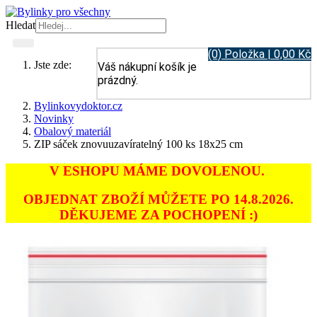
Hledat
(0) Položka | 0,00 Kč
Jste zde:
Váš nákupní košík je
prázdný.
Bylinkovydoktor.cz
Novinky
Obalový materiál
ZIP sáček znovuuzavíratelný 100 ks 18x25 cm
V ESHOPU MÁME DOVOLENOU.
OBJEDNAT ZBOŽÍ MŮŽETE PO 14.8.2026.
DĚKUJEME ZA POCHOPENÍ :)