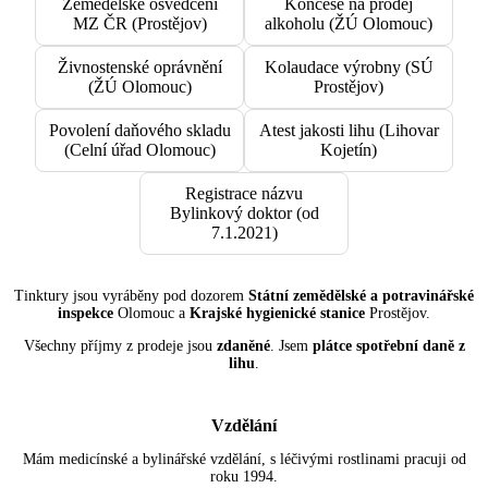
Zemědělské osvědčení
Koncese na prodej
MZ ČR (Prostějov)
alkoholu (ŽÚ Olomouc)
Živnostenské oprávnění
Kolaudace výrobny (SÚ
(ŽÚ Olomouc)
Prostějov)
Povolení daňového skladu
Atest jakosti lihu (Lihovar
(Celní úřad Olomouc)
Kojetín)
Registrace názvu
Bylinkový doktor (od
7.1.2021)
Tinktury jsou vyráběny pod dozorem
Státní zemědělské a potravinářské
inspekce
Olomouc a
Krajské hygienické stanice
Prostějov.
Všechny příjmy z prodeje jsou
zdaněné
. Jsem
plátce spotřební daně z
lihu
.
Vzdělání
Mám medicínské a bylinářské vzdělání, s léčivými rostlinami pracuji od
roku 1994.