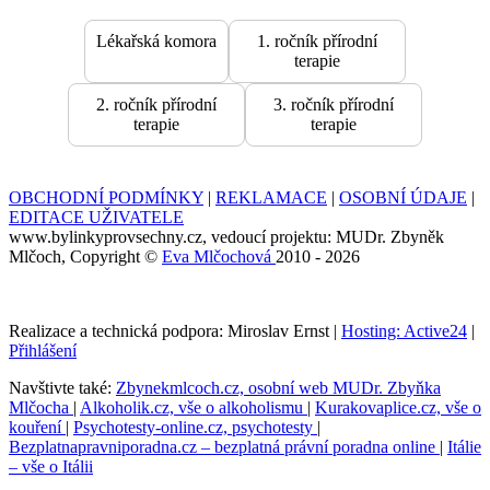
Lékařská komora
1. ročník přírodní
terapie
2. ročník přírodní
3. ročník přírodní
terapie
terapie
OBCHODNÍ PODMÍNKY
|
REKLAMACE
|
OSOBNÍ ÚDAJE
|
EDITACE UŽIVATELE
www.bylinkyprovsechny.cz, vedoucí projektu: MUDr. Zbyněk
Mlčoch, Copyright ©
Eva Mlčochová
2010 - 2026
Realizace a technická podpora: Miroslav Ernst |
Hosting: Active24
|
Přihlášení
Navštivte také:
Zbynekmlcoch.cz, osobní web MUDr. Zbyňka
Mlčocha
|
Alkoholik.cz, vše o alkoholismu
|
Kurakovaplice.cz, vše o
kouření
|
Psychotesty-online.cz, psychotesty
|
Bezplatnapravniporadna.cz – bezplatná právní poradna online
|
Itálie
– vše o Itálii