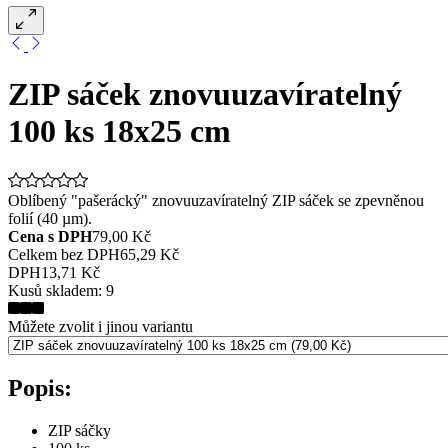
ZIP sáček znovuuzavíratelný
100 ks 18x25 cm
Oblíbený "pašerácký" znovuuzavíratelný ZIP sáček se zpevněnou
folií (40 µm).
Cena s DPH
79,00 Kč
Celkem bez DPH
65,29 Kč
DPH
13,71 Kč
Kusů skladem:
9
Můžete zvolit i jinou variantu
Popis:
ZIP sáčky