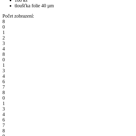
100 ks
tloušťka folie 40 µm
Počet zobrazení:
8
0
1
2
3
4
8
0
1
3
4
6
7
8
0
1
3
4
6
7
8