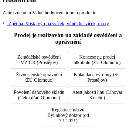
Zatím zde není žádné hodnocení tohoto produktu.
Zpět na: Vosk, výroba svíček, vůně do svíček, moxy
Prodej je realizován na základě osvědčení a
oprávnění
Zemědělské osvědčení
Koncese na prodej
MZ ČR (Prostějov)
alkoholu (ŽÚ Olomouc)
Živnostenské oprávnění
Kolaudace výrobny (SÚ
(ŽÚ Olomouc)
Prostějov)
Povolení daňového skladu
Atest jakosti lihu (Lihovar
(Celní úřad Olomouc)
Kojetín)
Registrace názvu
Bylinkový doktor (od
7.1.2021)