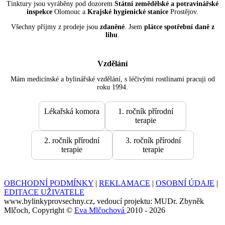
Tinktury jsou vyráběny pod dozorem
Státní zemědělské a potravinářské
inspekce
Olomouc a
Krajské hygienické stanice
Prostějov.
Všechny příjmy z prodeje jsou
zdaněné
. Jsem
plátce spotřební daně z
lihu
.
Vzdělání
Mám medicínské a bylinářské vzdělání, s léčivými rostlinami pracuji od
roku 1994.
Lékařská komora
1. ročník přírodní
terapie
2. ročník přírodní
3. ročník přírodní
terapie
terapie
OBCHODNÍ PODMÍNKY
|
REKLAMACE
|
OSOBNÍ ÚDAJE
|
EDITACE UŽIVATELE
www.bylinkyprovsechny.cz, vedoucí projektu: MUDr. Zbyněk
Mlčoch, Copyright ©
Eva Mlčochová
2010 - 2026