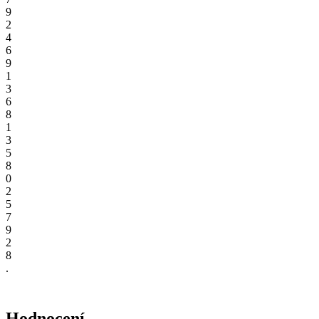
9
2
4
6
9
1
3
6
8
1
3
5
8
0
2
5
7
9
2
8
.
Hodnocení