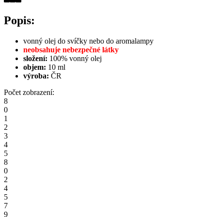
Popis:
vonný olej do svíčky nebo do aromalampy
neobsahuje nebezpečné látky
složení:
100% vonný olej
objem:
10 ml
výroba:
ČR
Počet zobrazení:
8
0
1
2
3
4
5
8
0
2
4
5
7
9