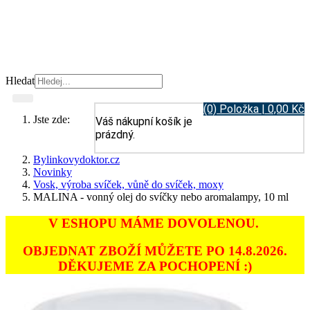
Hledat
(0) Položka | 0,00 Kč
Jste zde:
Váš nákupní košík je
prázdný.
Bylinkovydoktor.cz
Novinky
Vosk, výroba svíček, vůně do svíček, moxy
MALINA - vonný olej do svíčky nebo aromalampy, 10 ml
V ESHOPU MÁME DOVOLENOU.
OBJEDNAT ZBOŽÍ MŮŽETE PO 14.8.2026.
DĚKUJEME ZA POCHOPENÍ :)