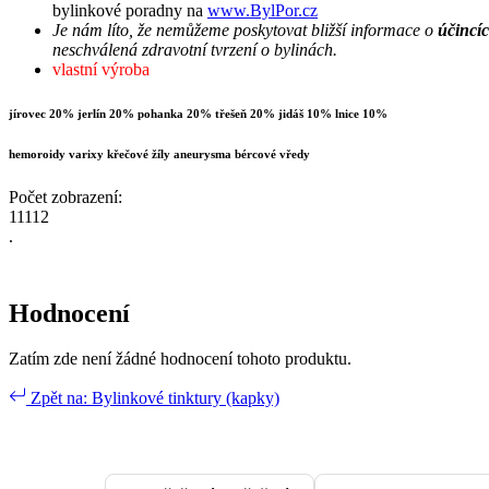
bylinkové poradny na
www.BylPor.cz
Je nám líto, že nemůžeme poskytovat bližší informace o
účincíc
neschválená zdravotní tvrzení o bylinách.
vlastní výroba
jírovec 20% jerlín 20% pohanka 20% třešeň 20% jidáš 10% lnice 10%
hemoroidy varixy křečové žíly aneurysma bércové vředy
Počet zobrazení:
11112
.
Hodnocení
Zatím zde není žádné hodnocení tohoto produktu.
Zpět na: Bylinkové tinktury (kapky)