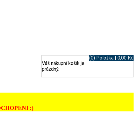
(0) Položka | 0,00 Kč
Váš nákupní košík je
prázdný.
CHOPENÍ :)