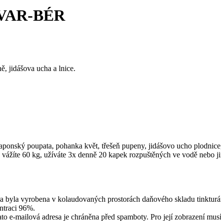
M-VAR-BÉR
ně, jidášova ucha a lnice.
japonský poupata, pohanka květ, třešeň pupeny, jidášovo ucho plodnice,
 vážíte 60 kg, užíváte 3x denně 20 kapek rozpuštěných ve vodě nebo j
ura byla vyrobena v kolaudovaných prostorách daňového skladu tinktur
ntraci 96%.
to e-mailová adresa je chráněna před spamboty. Pro její zobrazení musí