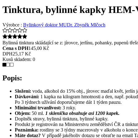
Tinktura, bylinné kapky HE
Výrobce :
Bylinkový doktor MUDr. Zbyněk Mlčoch
Bylinná tinktura skládající se z: jírovce, jerlínu, pohanky, pupenů třeš
Cena s DPH
145,00 Kč
DPH
25,17 Kč
Kusů skladem:
0
Popis:
Složení:
voda, alkohol do 15% obj., jírovec maďal květ, jerlín 
Dávkování:
1 kapka na kilogram hmotnosti a den, např. pokud
Po 3 týdnech užívání doporučujeme dát 1 týden pauzu.
Minimální trvanlivost:
3 roky.
Objem:
50 ml.
1 sklenička obsahuje asi 1200 kapek.
Doplněk stravy, bylinná tinktura, bylinné kapky.
Produkt je registrován na Ministerstvu zemědělství ČR a tinkt
Poznámka:
rostliny se 3 týdny macerovaly v alkoholu o konce
Máte dotaz?
V případě jakéholiv dotazu se obraťte na email
Ta