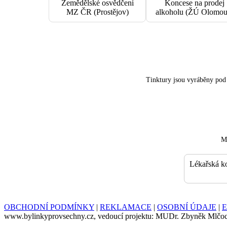
Zemědělské osvědčení
Koncese na prodej
MZ ČR (Prostějov)
alkoholu (ŽÚ Olomou
Tinktury jsou vyráběny po
Má
Lékařská k
OBCHODNÍ PODMÍNKY
|
REKLAMACE
|
OSOBNÍ ÚDAJE
|
E
www.bylinkyprovsechny.cz, vedoucí projektu: MUDr. Zbyněk Mlčo