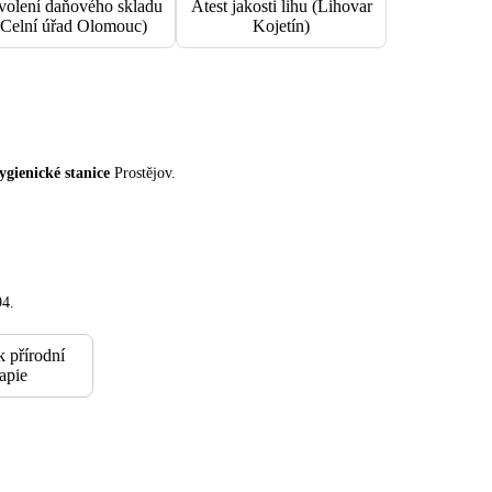
volení daňového skladu
Atest jakosti lihu (Lihovar
(Celní úřad Olomouc)
Kojetín)
ygienické stanice
Prostějov.
94.
k přírodní
rapie