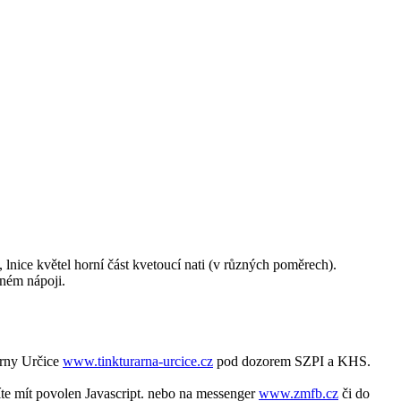
 lnice květel horní část kvetoucí nati (v různých poměrech).
iném nápoji.
árny Určice
www.tinkturarna-urcice.cz
pod dozorem SZPI a KHS.
te mít povolen Javascript.
nebo na messenger
www.zmfb.cz
či do