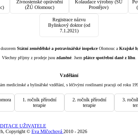
Živnostenské oprávnění
Kolaudace výrobny (SÚ
Po
c)
(ŽÚ Olomouc)
Prostějov)
Registrace názvu
Bylinkový doktor (od
7.1.2021)
d dozorem
Státní zemědělské a potravinářské inspekce
Olomouc a
Krajské h
Všechny příjmy z prodeje jsou
zdaněné
. Jsem
plátce spotřební daně z lihu
.
Vzdělání
m medicínské a bylinářské vzdělání, s léčivými rostlinami pracuji od roku 19
omora
1. ročník přírodní
2. ročník přírodní
3. roční
terapie
terapie
te
DITACE UŽIVATELE
ch, Copyright ©
Eva Mlčochová
2010 - 2026