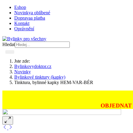
Eshop
Novinky
a oblíbené
Doprava
a platba
Kontakt
Oprávnění
Hledat
Jste zde:
Bylinkovydoktor.cz
Novinky
Bylinkové tinktury (kapky)
Tinktura, bylinné kapky HEM-VAR-BÉR
OBJEDNAT 