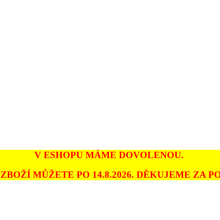
V ESHOPU MÁME DOVOLENOU.
ZBOŽÍ MŮŽETE PO 14.8.2026. DĚKUJEME ZA PO