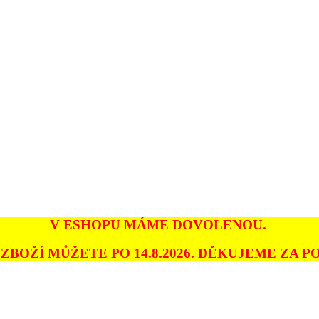
V ESHOPU MÁME DOVOLENOU.
ZBOŽÍ MŮŽETE PO 14.8.2026. DĚKUJEME ZA PO