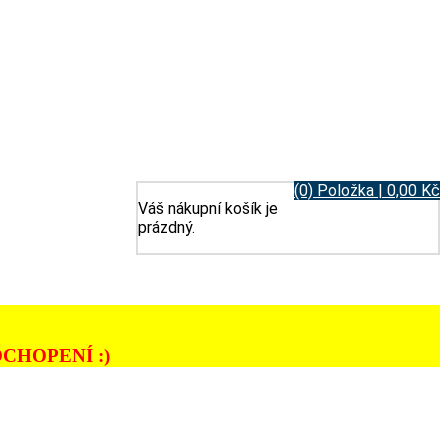
(0) Položka | 0,00 Kč
Váš nákupní košík je
prázdný.
CHOPENÍ :)