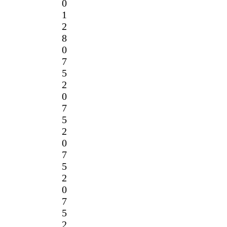
0
1
2
8
0
7
5
2
0
7
5
2
0
7
5
2
0
7
5
2