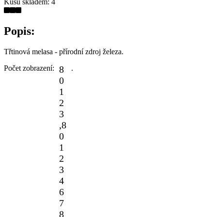
Kusů skladem:
4
Popis:
Třtinová melasa - přírodní zdroj železa.
Počet zobrazení:
8
.
0
1
2
3
,
8
0
1
2
3
4
6
7
8