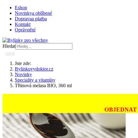
Eshop
Novinky
a oblíbené
Doprava
a platba
Kontakt
Oprávnění
Hledat
Jste zde:
Bylinkovydoktor.cz
Novinky
Speciality a vitamíny
Třtinová melasa BIO, 360 ml
OBJEDNAT 