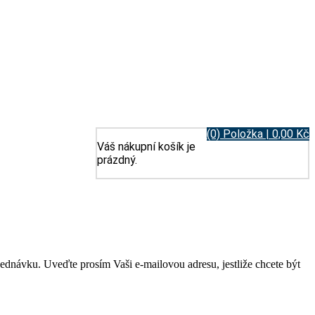
(0) Položka | 0,00 Kč
Váš nákupní košík je
prázdný.
jednávku. Uveďte prosím Vaši e-mailovou adresu, jestliže chcete být