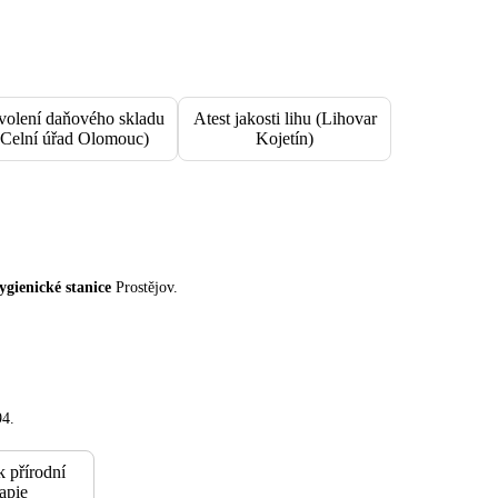
volení daňového skladu
Atest jakosti lihu (Lihovar
(Celní úřad Olomouc)
Kojetín)
ygienické stanice
Prostějov.
94.
k přírodní
rapie