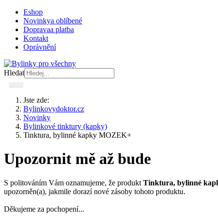
Eshop
Novinky
a oblíbené
Doprava
a platba
Kontakt
Oprávnění
Hledat
Jste zde:
Bylinkovydoktor.cz
Novinky
Bylinkové tinktury (kapky)
Tinktura, bylinné kapky MOZEK+
Upozornit mě až bude
S politováním Vám oznamujeme, že produkt
Tinktura, bylinné k
upozorněn(a), jakmile dorazí nové zásoby tohoto produktu.
Děkujeme za pochopení...