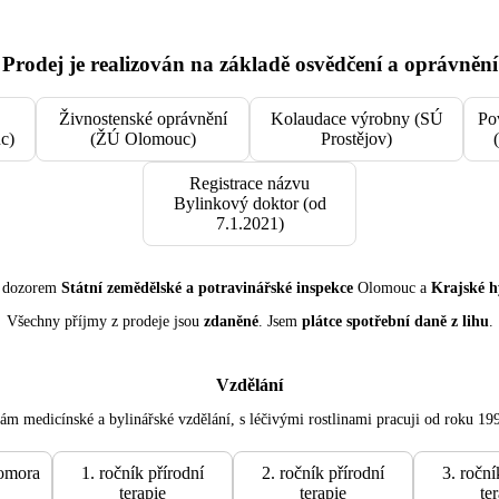
Prodej je realizován na základě osvědčení a oprávnění
Živnostenské oprávnění
Kolaudace výrobny (SÚ
Po
c)
(ŽÚ Olomouc)
Prostějov)
Registrace názvu
Bylinkový doktor (od
7.1.2021)
d dozorem
Státní zemědělské a potravinářské inspekce
Olomouc a
Krajské h
Všechny příjmy z prodeje jsou
zdaněné
. Jsem
plátce spotřební daně z lihu
.
Vzdělání
m medicínské a bylinářské vzdělání, s léčivými rostlinami pracuji od roku 19
omora
1. ročník přírodní
2. ročník přírodní
3. roční
terapie
terapie
te