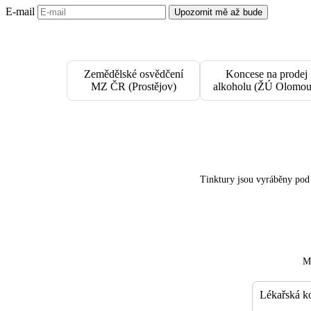
E-mail
Upozornit mě až bude
Zemědělské osvědčení
Koncese na prodej
MZ ČR (Prostějov)
alkoholu (ŽÚ Olomou
Tinktury jsou vyráběny po
Má
Lékařská k