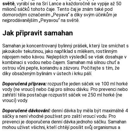
světě
, vyrábí se na Srí Lance a každoročně se vypije až 50
milionů sáčků tohoto čaje. Tento čaj je znám také pod
domorodým označením „Peyava“ a díky svým účinkům je
nejprodávanějším „Peyavou“ na světě.
Jak připravit samahan
Samahan je koncentrovaný bylinný prášek, který lze smíchat s
jakoukoliv tekutinou, jako například s mlékem, rostlinným
nápojem nebo kávou. Nejlepších výsledků se však dosahuje v
kombinaci s vodou nebo čajem. Samahan má silnou chuť a
ostrou vůni pepře, koriandru a zázvoru. Počítejte s tím, že
díky obsaženým bylinám v ústech i krku pálí.
Doporučená příprava:
rozpusťte jeden sáček ve 100 ml horké
vody (ne vroucí) nebo čaji pro silnou dávku. Pro prevenci nebo
zahřátí těla postačuje rozpustit sáček ve 250 ml horké (ne
vroucí) vody.
Doporučené dávkování:
denní dávka by měla být maximálně 4
sáčky a není vhodné používat pro zalití vroucí vodu. Pro
prevenci je doporučena denní dávka jednoho sáčku. Samahan
mohou užívat všichni, kteří chtějí posílit svůj organismus a