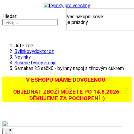
(0) Položka
Hledat
Váš nákupní košík
je prázdný.
Jste zde:
Bylinkovydoktor.cz
Novinky
Sušené byliny a čaje
Samahan 25 sáčků - bylinný nápoj s třinovým cukrem
V ESHOPU MÁME DOVOLENOU.
OBJEDNAT ZBOŽÍ MŮŽETE PO 14.8.2026.
DĚKUJEME ZA POCHOPENÍ :)