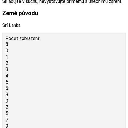
Skladujte v suchu, nevystavujte přímému slunečnímu záření.
Země původu
Srí Lanka
Počet zobrazení:
8
0
1
2
3
4
5
6
8
0
2
5
7
9