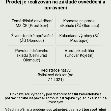
Prodej je realizován na základě osvědčení a
oprávnění
Zemědělské osvědčení
Koncese na prodej
MZ ČR (Prostějov)
alkoholu (ŽÚ Olomouc)
Živnostenské oprávnění
Kolaudace výrobny (SÚ
(ŽÚ Olomouc)
Prostějov)
Povolení daňového
Atest jakosti lihu
skladu (Celní úřad
(Lihovar Kojetín)
Olomouc)
Registrace názvu
Bylinkový doktor (od
7.1.2021)
Tinktury jsou vyráběny pod dozorem
Státní zemědělské a
potravinářské inspekce
Olomouc a
Krajské hygienické stanice
Prostějov.
Všechny příjmy z prodeje jsou
zdaněné
. Jsem
plátce spotřební