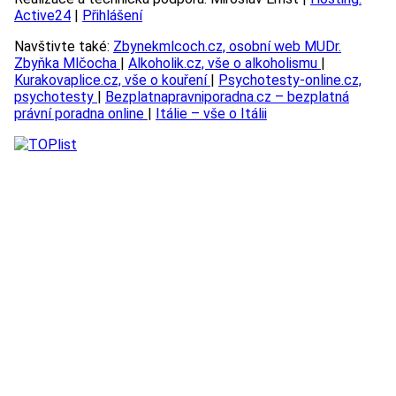
Active24
|
Přihlášení
Navštivte také:
Zbynekmlcoch.cz, osobní web MUDr.
Zbyňka Mlčocha
|
Alkoholik.cz, vše o alkoholismu
|
Kurakovaplice.cz, vše o kouření
|
Psychotesty-online.cz,
psychotesty
|
Bezplatnapravniporadna.cz – bezplatná
právní poradna online
|
Itálie – vše o Itálii