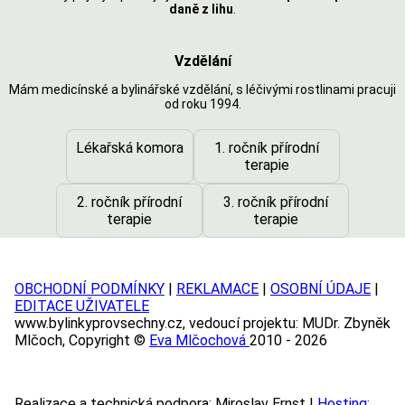
daně z lihu
.
Vzdělání
Mám medicínské a bylinářské vzdělání, s léčivými rostlinami pracuji
od roku 1994.
Lékařská komora
1. ročník přírodní
terapie
2. ročník přírodní
3. ročník přírodní
terapie
terapie
OBCHODNÍ PODMÍNKY
|
REKLAMACE
|
OSOBNÍ ÚDAJE
|
EDITACE UŽIVATELE
www.bylinkyprovsechny.cz, vedoucí projektu: MUDr. Zbyněk
Mlčoch, Copyright ©
Eva Mlčochová
2010 - 2026
Realizace a technická podpora: Miroslav Ernst |
Hosting: