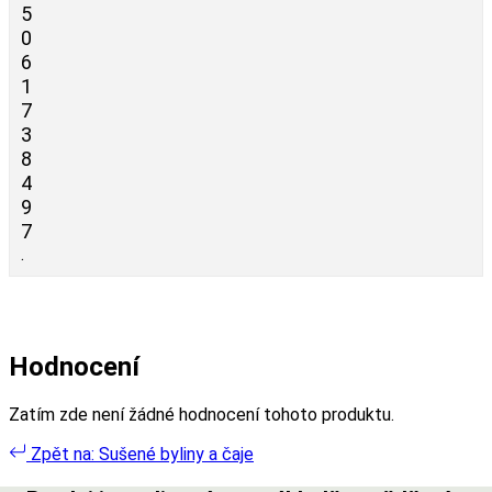
5
0
6
1
7
3
8
4
9
7
.
Hodnocení
Zatím zde není žádné hodnocení tohoto produktu.
Zpět na: Sušené byliny a čaje