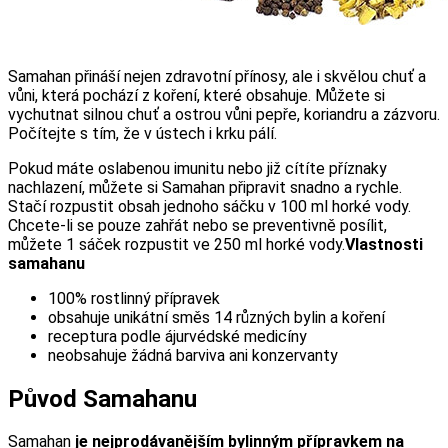
Samahan přináší nejen zdravotní přínosy, ale i skvělou chuť a
vůni, která pochází z koření, které obsahuje. Můžete si
vychutnat silnou chuť a ostrou vůni pepře, koriandru a zázvoru.
Počítejte s tím, že v ústech i krku pálí.
Pokud máte oslabenou imunitu nebo již cítíte příznaky
nachlazení, můžete si Samahan připravit snadno a rychle.
Stačí rozpustit obsah jednoho sáčku v 100 ml horké vody.
Chcete-li se pouze zahřát nebo se preventivně posílit,
můžete 1 sáček rozpustit ve 250 ml horké vody.
Vlastnosti
samahanu
100% rostlinný přípravek
obsahuje unikátní směs 14 různých bylin a koření
receptura podle ájurvédské medicíny
neobsahuje žádná barviva ani konzervanty
Původ Samahanu
Samahan
je nejprodávanějším bylinným přípravkem na