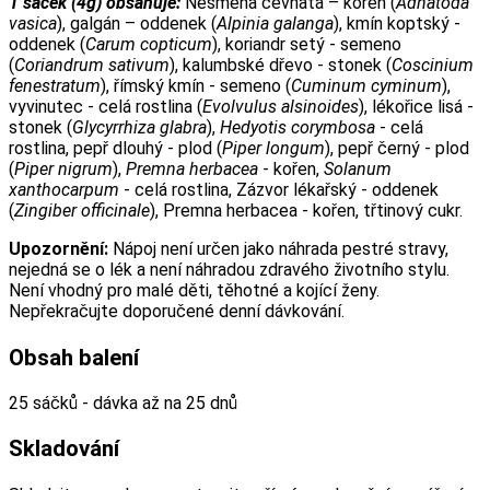
1 sáček (4g) obsahuje:
Nesměna cévnatá – kořen (
Adhatoda
vasica
), galgán – oddenek (
Alpinia galanga
), kmín koptský -
oddenek (
Carum copticum
), koriandr setý - semeno
(
Coriandrum sativum
), kalumbské dřevo - stonek (
Coscinium
fenestratum
), římský kmín - semeno (
Cuminum cyminum
),
vyvinutec - celá rostlina (
Evolvulus alsinoides
), lékořice lisá -
stonek (
Glycyrrhiza glabra
),
Hedyotis corymbosa
- celá
rostlina, pepř dlouhý - plod (
Piper longum
), pepř černý - plod
(
Piper nigrum
),
Premna herbacea
- kořen,
Solanum
xanthocarpum
- celá rostlina, Zázvor lékařský - oddenek
(
Zingiber officinale
), Premna herbacea - kořen, třtinový cukr.
Upozornění:
Nápoj není určen jako náhrada pestré stravy,
nejedná se o lék a není náhradou zdravého životního stylu.
Není vhodný pro malé děti, těhotné a kojící ženy.
Nepřekračujte doporučené denní dávkování.
Obsah balení
25 sáčků - dávka až na 25 dnů
Skladování