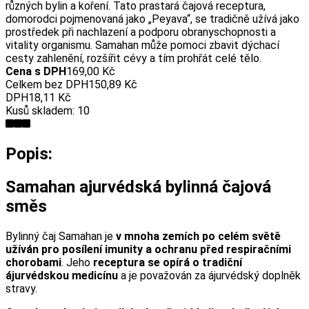
různých bylin a koření. Tato prastará čajová receptura,
domorodci pojmenovaná jako „Peyava“, se tradičně užívá jako
prostředek při nachlazení a podporu obranyschopnosti a
vitality organismu. Samahan může pomoci zbavit dýchací
cesty zahlenění, rozšířit cévy a tím prohřát celé tělo.
Cena s DPH
169,00 Kč
Celkem bez DPH
150,89 Kč
DPH
18,11 Kč
Kusů skladem:
10
Popis:
Samahan ajurvédská bylinná čajová
směs
Bylinný čaj Samahan je
v mnoha zemích po celém světě
užíván pro posílení imunity a ochranu před respiračními
chorobami
. Jeho
receptura se opírá o tradiční
ájurvédskou medicínu
a je považován za ájurvédský doplněk
stravy.