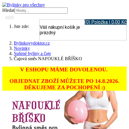
Hledat
(0) Položka | 0,00 Kč
Jste zde:
Váš nákupní košík je
prázdný.
Bylinkovydoktor.cz
Novinky
Sušené byliny a čaje
Čajová směs NAFOUKLÉ BŘÍŠKO
V ESHOPU MÁME DOVOLENOU.
OBJEDNAT ZBOŽÍ MŮŽETE PO 14.8.2026.
DĚKUJEME ZA POCHOPENÍ :)