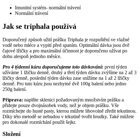
Imunitní systém- normální trávení
Normální trávení
Jak se triphala používá
Doporučený způsob užití prášku Triphala je rozpuštění ve vlažné
vodě nebo mléce a vypití před spaním. Optimální dávka jsou dvě
čajové lžičky a pro maximální účinnost je doporučeno užívat po
dobu alespoň jednoho měsíce.
Pro 4 týdenní kúru doporučujeme toto dávkování:
první týden
užíváme 1 lžičku denně, druhý a třetí týden dávku zvýšíme na 2 až 3
lžičky denně, poslední týden dávku zase snížíme na 1 až 2 lžičky
denně. Pro tuto kúru jsou nezbytné dvě 100g balení nebo jedno
250g balení.
Příprava:
naplňte sklenici požadovaným množstvím prášku a
přidejte pouze dvojnásobek vody, než je objem prášku. Vše
rozmíchejte do husté pasty, kterou můžete libovolně zředit tekutinou.
Díky této metodě se nebudou v tekutině tvořit hrudky. Také můžete
pro dokonalé rozmíchání použít šejkr.
Složení