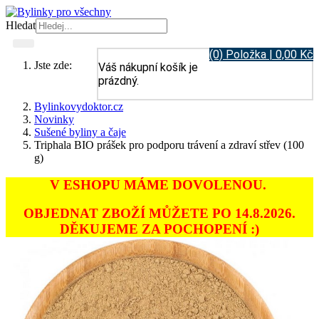
Hledat
(0) Položka | 0,00 Kč
Jste zde:
Váš nákupní košík je
prázdný.
Bylinkovydoktor.cz
Novinky
Sušené byliny a čaje
Triphala BIO prášek pro podporu trávení a zdraví střev (100
g)
V ESHOPU MÁME DOVOLENOU.
OBJEDNAT ZBOŽÍ MŮŽETE PO 14.8.2026.
DĚKUJEME ZA POCHOPENÍ :)