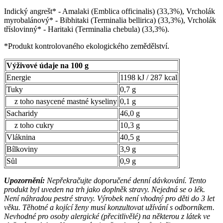
Indický angrešt* - Amalaki (Emblica officinalis) (33,3%), Vrcholák
myrobalánový* - Bibhitaki (Terminalia bellirica) (33,3%), Vrcholák
tříslovinný* - Haritaki (Terminalia chebula) (33,3%).
*Produkt kontrolovaného ekologického zemědělství.
Výživové údaje na 100 g
Energie
1198 kJ / 287 kcal
Tuky
0,7
g
z toho nasycené mastné kyseliny
0,1
g
Sacharidy
46,0
g
z toho cukry
10,3
g
Vláknina
40,5 g
Bílkoviny
3,9 g
Sůl
0,9
g
Upozornění:
Nepřekračujte doporučené denní dávkování. Tento
produkt byl uveden na trh jako doplněk stravy. Nejedná se o lék.
Není náhradou pestré stravy. Výrobek není vhodný pro děti do 3 let
věku. Těhotné a kojící ženy musí konzultovat užívání s odborníkem.
Nevhodné pro osoby alergické (přecitlivělé) na některou z látek ve