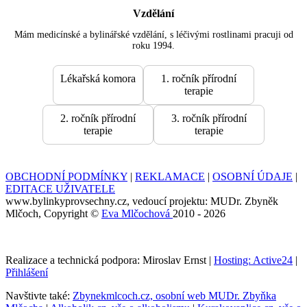
Vzdělání
Mám medicínské a bylinářské vzdělání, s léčivými rostlinami pracuji od
roku 1994.
Lékařská komora
1. ročník přírodní
terapie
2. ročník přírodní
3. ročník přírodní
terapie
terapie
OBCHODNÍ PODMÍNKY
|
REKLAMACE
|
OSOBNÍ ÚDAJE
|
EDITACE UŽIVATELE
www.bylinkyprovsechny.cz, vedoucí projektu: MUDr. Zbyněk
Mlčoch, Copyright ©
Eva Mlčochová
2010 - 2026
Realizace a technická podpora: Miroslav Ernst |
Hosting: Active24
|
Přihlášení
Navštivte také:
Zbynekmlcoch.cz, osobní web MUDr. Zbyňka