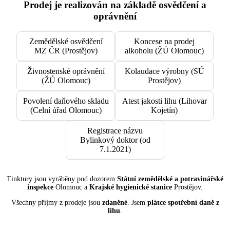
Prodej je realizován na základě osvědčení a
oprávnění
Zemědělské osvědčení
Koncese na prodej
MZ ČR (Prostějov)
alkoholu (ŽÚ Olomouc)
Živnostenské oprávnění
Kolaudace výrobny (SÚ
(ŽÚ Olomouc)
Prostějov)
Povolení daňového skladu
Atest jakosti lihu (Lihovar
(Celní úřad Olomouc)
Kojetín)
Registrace názvu
Bylinkový doktor (od
7.1.2021)
Tinktury jsou vyráběny pod dozorem
Státní zemědělské a potravinářské
inspekce
Olomouc a
Krajské hygienické stanice
Prostějov.
Všechny příjmy z prodeje jsou
zdaněné
. Jsem
plátce spotřební daně z
lihu
.