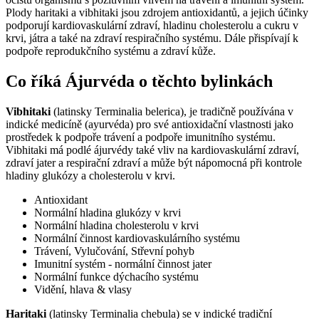
Plody haritaki a vibhitaki jsou zdrojem antioxidantů, a jejich účinky
podporují kardiovaskulární zdraví, hladinu cholesterolu a cukru v
krvi, játra a také na zdraví respiračního systému. Dále přispívají k
podpoře reprodukčního systému a zdraví kůže.
Co říká Ájurvéda o těchto bylinkách
Vibhitaki
(latinsky Terminalia belerica), je tradičně používána v
indické medicíně (ayurvéda) pro své antioxidační vlastnosti jako
prostředek k podpoře trávení a podpoře imunitního systému.
Vibhitaki má podlé ájurvédy také vliv na kardiovaskulární zdraví,
zdraví jater a respirační zdraví a může být nápomocná při kontrole
hladiny glukózy a cholesterolu v krvi.
Antioxidant
Normální hladina glukózy v krvi
Normální hladina cholesterolu v krvi
Normální činnost kardiovaskulárního systému
Trávení, Vylučování, Střevní pohyb
Imunitní systém - normální činnost jater
Normální funkce dýchacího systému
Vidění, hlava & vlasy
Haritaki
(latinsky Terminalia chebula) se v indické tradiční