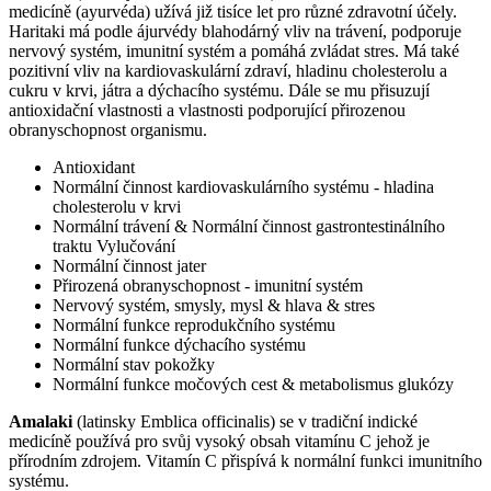
medicíně (ayurvéda) užívá již tisíce let pro různé zdravotní účely.
Haritaki má podle ájurvédy blahodárný vliv na trávení, podporuje
nervový systém, imunitní systém a pomáhá zvládat stres. Má také
pozitivní vliv na kardiovaskulární zdraví, hladinu cholesterolu a
cukru v krvi, játra a dýchacího systému. Dále se mu přisuzují
antioxidační vlastnosti a vlastnosti podporující přirozenou
obranyschopnost organismu.
Antioxidant
Normální činnost kardiovaskulárního systému - hladina
cholesterolu v krvi
Normální trávení & Normální činnost gastrontestinálního
traktu Vylučování
Normální činnost jater
Přirozená obranyschopnost - imunitní systém
Nervový systém, smysly, mysl & hlava & stres
Normální funkce reprodukčního systému
Normální funkce dýchacího systému
Normální stav pokožky
Normální funkce močových cest & metabolismus glukózy
Amalaki
(latinsky Emblica officinalis) se v tradiční indické
medicíně používá pro svůj vysoký obsah vitamínu C jehož je
přírodním zdrojem. Vitamín C přispívá k normální funkci imunitního
systému.