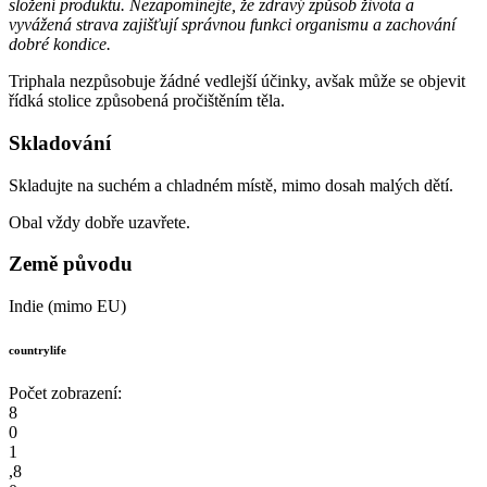
složení produktu. Nezapomínejte, že zdravý způsob života a
vyvážená strava zajišťují správnou funkci organismu a zachování
dobré kondice.
Triphala nezpůsobuje žádné vedlejší účinky, avšak může se objevit
řídká stolice způsobená pročištěním těla.
Skladování
Skladujte na suchém a chladném místě, mimo dosah malých dětí.
Obal vždy dobře uzavřete.
Země původu
Indie (mimo EU)
countrylife
Počet zobrazení:
8
0
1
,
8