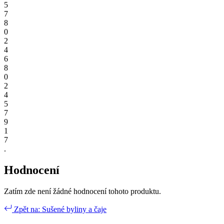
5
7
8
0
2
4
6
8
0
2
4
5
7
9
1
7
.
Hodnocení
Zatím zde není žádné hodnocení tohoto produktu.
Zpět na: Sušené byliny a čaje