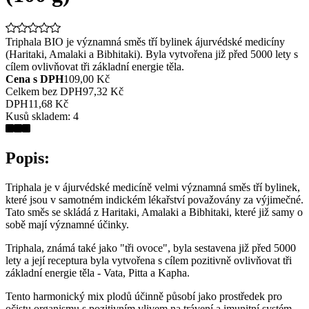
Triphala BIO je významná směs tří bylinek ájurvédské medicíny
(Haritaki, Amalaki a Bibhitaki). Byla vytvořena již před 5000 lety s
cílem ovlivňovat tři základní energie těla.
Cena s DPH
109,00 Kč
Celkem bez DPH
97,32 Kč
DPH
11,68 Kč
Kusů skladem:
4
Popis:
Triphala je v ájurvédské medicíně velmi významná směs tří bylinek,
které jsou v samotném indickém lékařství považovány za výjimečné.
Tato směs se skládá z Haritaki, Amalaki a Bibhitaki, které již samy o
sobě mají významné účinky.
Triphala, známá také jako "tři ovoce", byla sestavena již před 5000
lety a její receptura byla vytvořena s cílem pozitivně ovlivňovat tři
základní energie těla - Vata, Pitta a Kapha.
Tento harmonický mix plodů účinně působí jako prostředek pro
očistu organismu s pozitivním vlivem na trávení a imunitní systém.