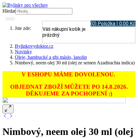
Hledat
(0) Položka | 0,00 Kč
Jste zde:
Váš nákupní košík je
prázdný.
Bylinkovydoktor.cz
Novinky
Oleje, bambucké a ghi máslo, lanolin
Nimbový, neem olej 30 ml (olej ze semen Azadirachta indica)
V ESHOPU MÁME DOVOLENOU.
OBJEDNAT ZBOŽÍ MŮŽETE PO 14.8.2026.
DĚKUJEME ZA POCHOPENÍ :)
Nimbový, neem olej 30 ml (olej