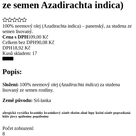
ze semen Azadirachta indica)
100% neemový olej (Azadirachta indica) – panenský, za studena ze
semen lisovaný.
Cena s DPH
109,00 Kč
Celkem bez DPH
90,08 Kč
DPH
18,92 Kč
Kusů skladem:
17
Popis:
Složení:
100% neemový olej (
Azadirachta indica
) za studena
lisovaný ze semen rostliny.
Země původu:
Srí-lanka
alergická vyrážka kvasinky kvasinkový zánět ekzém akné lupy kožní zánět popraskaná
kůže jizvy spáleniny popáleniny
Počet zobrazení:
8