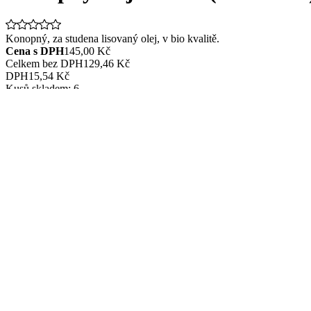
Konopný, za studena lisovaný olej, v bio kvalitě.
Cena s DPH
145,00 Kč
Celkem bez DPH
129,46 Kč
DPH
15,54 Kč
Kusů skladem:
6
Popis:
filtrovaný jedlý rostlinný olej, jednopruhový
bez THC!
za studena lisovaný (RAW)
dávkování: 3x denně 1 lžička
výživové údaje (100 g): energie 3443 kJ/820 kcal, tuky 92 g, z 
objem: 250 ml
uchování: v temnu do 20°C, po otevření uchovávejte v lednici 
Počet zobrazení:
8
0
1
,
8