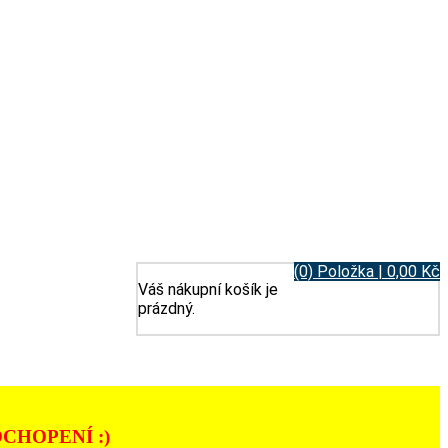
(0) Položka | 0,00 Kč
Váš nákupní košík je
prázdný.
CHOPENÍ :)