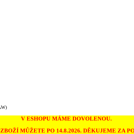
RAW)
V ESHOPU MÁME DOVOLENOU.
ZBOŽÍ MŮŽETE PO 14.8.2026. DĚKUJEME ZA PO