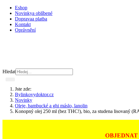
Eshop
Novinky
a oblíbené
Doprava
a platba
Kontakt
Oprávnění
Hledat
Jste zde:
Bylinkovydoktor.cz
Novinky
Oleje, bambucké a ghi máslo, lanolin
Konopný olej 250 ml (bez THC!), bio, za studena lisovaný (
OBJEDNAT 