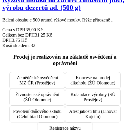
výrobu dezertů ad. (500 g)
Balení obsahuje 500 gramů rýžové mouky. Rýže přirozeně ...
Cena s DPH
35,00 Kč
Celkem bez DPH
31,25 Kč
DPH
3,75 Kč
Kusů skladem: 32
Prodej je realizován na základě osvědčení a
oprávnění
Zemědělské osvědčení
Koncese na prodej
MZ ČR (Prostějov)
alkoholu (ŽÚ Olomouc)
Živnostenské oprávnění
Kolaudace výrobny (SÚ
(ŽÚ Olomouc)
Prostějov)
Povolení daňového skladu
Atest jakosti lihu (Lihovar
(Celní úřad Olomouc)
Kojetín)
Registrace názvu