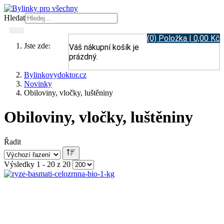
Hledat
(0) Položka | 0,00 Kč
Jste zde:
Váš nákupní košík je
prázdný.
Bylinkovydoktor.cz
Novinky
Obiloviny, vločky, luštěniny
Obiloviny, vločky, luštěniny
Řadit
Výsledky 1 - 20 z 20