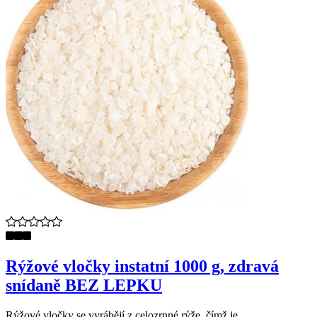
Rýžové vločky instatní 1000 g, zdravá
snídaně BEZ LEPKU
Rýžové vločky se vyrábějí z celozrnné rýže, čímž je ...