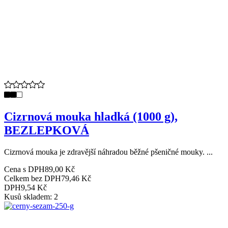
Cizrnová mouka hladká (1000 g),
BEZLEPKOVÁ
Cizrnová mouka je zdravější náhradou běžné pšeničné mouky. ...
Cena s DPH
89,00 Kč
Celkem bez DPH
79,46 Kč
DPH
9,54 Kč
Kusů skladem: 2