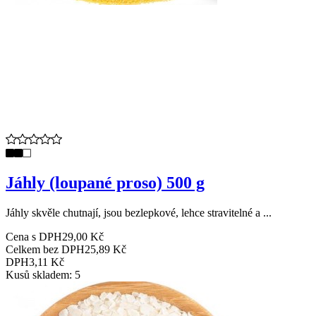
Jáhly (loupané proso) 500 g
Jáhly skvěle chutnají, jsou bezlepkové, lehce stravitelné a ...
Cena s DPH
29,00 Kč
Celkem bez DPH
25,89 Kč
DPH
3,11 Kč
Kusů skladem: 5