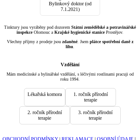
Bylinkový doktor (od
7.1.2021)
Tinktury jsou vyráběny pod dozorem
Státní zemědělské a potravinářské
inspekce
Olomouc a
Krajské hygienické stanice
Prostějov.
Všechny příjmy z prodeje jsou
zdaněné
. Jsem
plátce spotřební daně z
lihu
.
Vzdělání
Mám medicínské a bylinářské vzdělání, s léčivými rostlinami pracuji od
roku 1994.
Lékařská komora
1. ročník přírodní
terapie
2. ročník přírodní
3. ročník přírodní
terapie
terapie
OBCHODNÍ PODMÍNKY
|
REKLAMACE
|
OSOBNÍ ÚDAJE
|