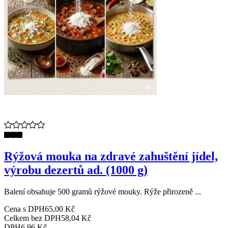
Rýžová mouka na zdravé zahuštění jídel,
výrobu dezertů ad. (1000 g)
Balení obsahuje 500 gramů rýžové mouky. Rýže přirozeně ...
Cena s DPH
65,00 Kč
Celkem bez DPH
58,04 Kč
DPH
6,96 Kč