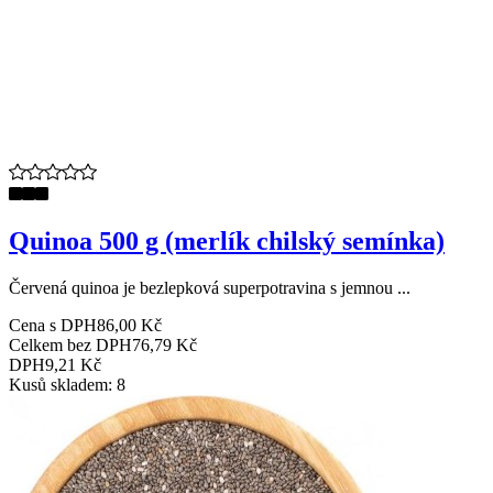
Quinoa 500 g (merlík chilský semínka)
Červená quinoa je bezlepková superpotravina s jemnou ...
Cena s DPH
86,00 Kč
Celkem bez DPH
76,79 Kč
DPH
9,21 Kč
Kusů skladem: 8