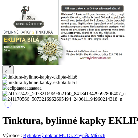
Tinktura, bylinné kapky EKLIP
Výrobce :
Bylinkový doktor MUDr. Zbyněk Mlčoch