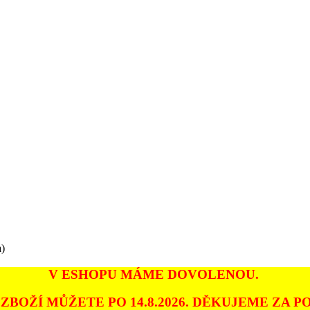
a)
V ESHOPU MÁME DOVOLENOU.
ZBOŽÍ MŮŽETE PO 14.8.2026. DĚKUJEME ZA PO