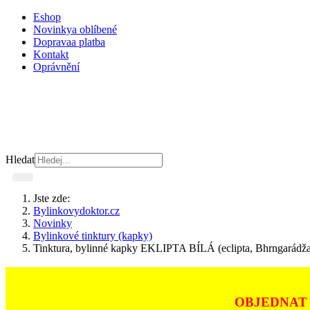
Eshop
Novinky
a oblíbené
Doprava
a platba
Kontakt
Oprávnění
Hledat
Jste zde:
Bylinkovydoktor.cz
Novinky
Bylinkové tinktury (kapky)
Tinktura, bylinné kapky EKLIPTA BÍLÁ (eclipta, Bhrngarádž
OBJEDNAT 