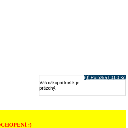
(0) Položka | 0,00 Kč
Váš nákupní košík je
prázdný.
CHOPENÍ :)