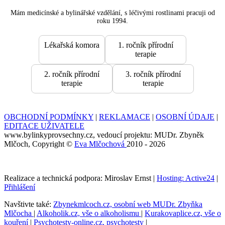
Mám medicínské a bylinářské vzdělání, s léčivými rostlinami pracuji od
roku 1994.
Lékařská komora
1. ročník přírodní
terapie
2. ročník přírodní
3. ročník přírodní
terapie
terapie
OBCHODNÍ PODMÍNKY
|
REKLAMACE
|
OSOBNÍ ÚDAJE
|
EDITACE UŽIVATELE
www.bylinkyprovsechny.cz, vedoucí projektu: MUDr. Zbyněk
Mlčoch, Copyright ©
Eva Mlčochová
2010 - 2026
Realizace a technická podpora: Miroslav Ernst |
Hosting: Active24
|
Přihlášení
Navštivte také:
Zbynekmlcoch.cz, osobní web MUDr. Zbyňka
Mlčocha
|
Alkoholik.cz, vše o alkoholismu
|
Kurakovaplice.cz, vše o
kouření
|
Psychotesty-online.cz, psychotesty
|