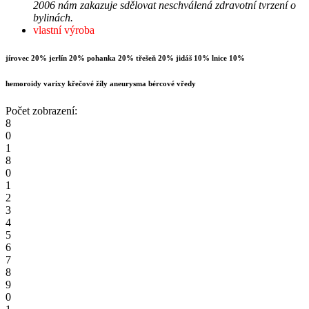
2006 nám zakazuje sdělovat neschválená zdravotní tvrzení o
bylinách.
vlastní výroba
jírovec 20% jerlín 20% pohanka 20% třešeň 20% jidáš 10% lnice 10%
hemoroidy varixy křečové žíly aneurysma bércové vředy
Počet zobrazení:
8
0
1
8
0
1
2
3
4
5
6
7
8
9
0