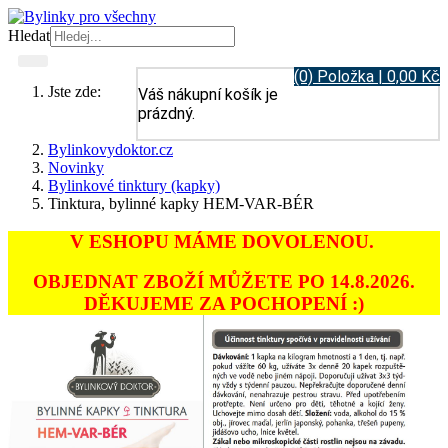
Hledat
(0) Položka | 0,00 Kč
Jste zde:
Váš nákupní košík je
prázdný.
Bylinkovydoktor.cz
Novinky
Bylinkové tinktury (kapky)
Tinktura, bylinné kapky HEM-VAR-BÉR
V ESHOPU MÁME DOVOLENOU.
OBJEDNAT ZBOŽÍ MŮŽETE PO 14.8.2026.
DĚKUJEME ZA POCHOPENÍ :)