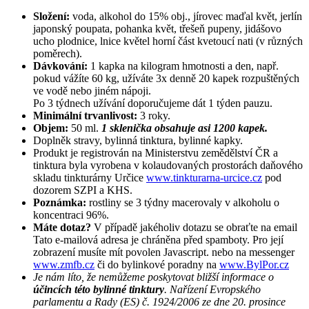
Složení:
voda, alkohol do 15% obj., jírovec maďal květ, jerlín
japonský poupata, pohanka květ, třešeň pupeny, jidášovo
ucho plodnice, lnice květel horní část kvetoucí nati (v různých
poměrech).
Dávkování:
1 kapka na kilogram hmotnosti a den, např.
pokud vážíte 60 kg, užíváte 3x denně 20 kapek rozpuštěných
ve vodě nebo jiném nápoji.
Po 3 týdnech užívání doporučujeme dát 1 týden pauzu.
Minimální trvanlivost:
3 roky.
Objem:
50 ml.
1 sklenička obsahuje asi 1200 kapek.
Doplněk stravy, bylinná tinktura, bylinné kapky.
Produkt je registrován na Ministerstvu zemědělství ČR a
tinktura byla vyrobena v kolaudovaných prostorách daňového
skladu tinkturárny Určice
www.tinkturarna-urcice.cz
pod
dozorem SZPI a KHS.
Poznámka:
rostliny se 3 týdny macerovaly v alkoholu o
koncentraci 96%.
Máte dotaz?
V případě jakéholiv dotazu se obraťte na email
Tato e-mailová adresa je chráněna před spamboty. Pro její
zobrazení musíte mít povolen Javascript.
nebo na messenger
www.zmfb.cz
či do bylinkové poradny na
www.BylPor.cz
Je nám líto, že nemůžeme poskytovat bližší informace o
účincích této bylinné tinktury
. Nařízení Evropského
parlamentu a Rady (ES) č. 1924/2006 ze dne 20. prosince