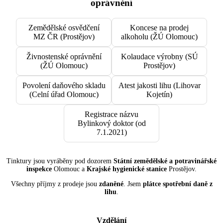
oprávnění
Zemědělské osvědčení
Koncese na prodej
MZ ČR (Prostějov)
alkoholu (ŽÚ Olomouc)
Živnostenské oprávnění
Kolaudace výrobny (SÚ
(ŽÚ Olomouc)
Prostějov)
Povolení daňového skladu
Atest jakosti lihu (Lihovar
(Celní úřad Olomouc)
Kojetín)
Registrace názvu
Bylinkový doktor (od
7.1.2021)
Tinktury jsou vyráběny pod dozorem
Státní zemědělské a potravinářské
inspekce
Olomouc a
Krajské hygienické stanice
Prostějov.
Všechny příjmy z prodeje jsou
zdaněné
. Jsem
plátce spotřební daně z
lihu
.
Vzdělání