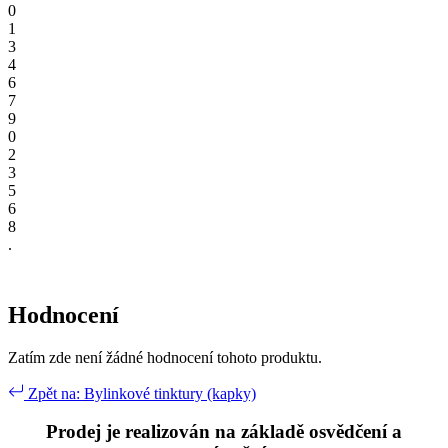
0
1
3
4
6
7
9
0
2
3
5
6
8
.
Hodnocení
Zatím zde není žádné hodnocení tohoto produktu.
Zpět na: Bylinkové tinktury (kapky)
Prodej je realizován na základě osvědčení a