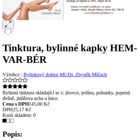
Tinktura, bylinné kapky HEM-
VAR-BÉR
Výrobce :
Bylinkový doktor MUDr. Zbyněk Mlčoch
Bylinná tinktura skládající se z: jírovce, jerlínu, pohanky, pupenů
třešně, jidášova ucha a lnice.
Cena s DPH
145,00 Kč
DPH
25,17 Kč
Kusů skladem:
0
Popis: