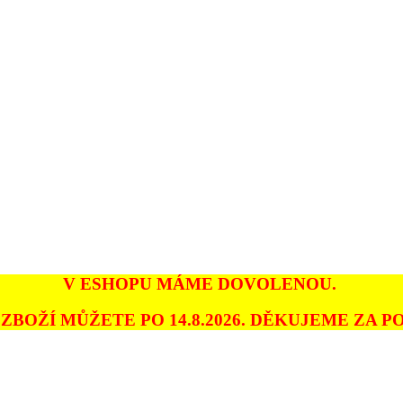
V ESHOPU MÁME DOVOLENOU.
ZBOŽÍ MŮŽETE PO 14.8.2026. DĚKUJEME ZA PO