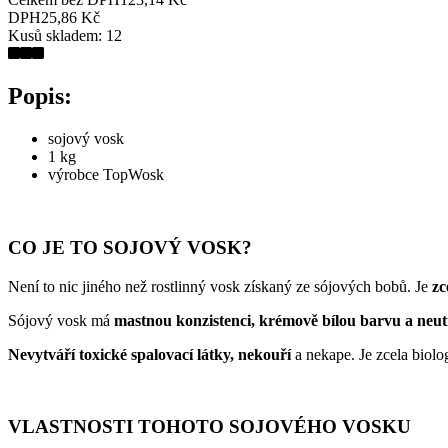
DPH
25,86 Kč
Kusů skladem:
12
Popis:
sojový vosk
1 kg
výrobce TopWosk
CO JE TO SOJOVÝ VOSK?
Není to nic jiného než rostlinný vosk získaný ze sójových bobů. Je
zc
Sójový vosk má
mastnou konzistenci, krémově bílou barvu a neut
Nevytváří toxické spalovací látky, nekouří
a nekape. Je zcela biolo
VLASTNOSTI TOHOTO SOJOVÉHO VOSKU