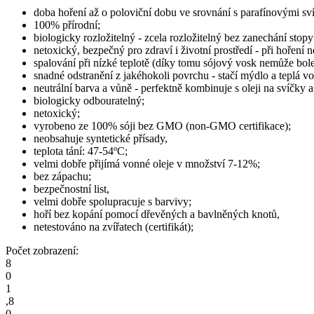
doba hoření až o poloviční dobu ve srovnání s parafínovými sv
100% přírodní;
biologicky rozložitelný - zcela rozložitelný bez zanechání stopy
netoxický, bezpečný pro zdraví i životní prostředí - při hoření 
spalování při nízké teplotě (díky tomu sójový vosk nemůže boles
snadné odstranění z jakéhokoli povrchu - stačí mýdlo a teplá vo
neutrální barva a vůně - perfektně kombinuje s oleji na svíčky 
biologicky odbouratelný;
netoxický;
vyrobeno ze 100% sóji bez GMO (non-GMO certifikace);
neobsahuje syntetické přísady,
teplota tání: 47-54ºC;
velmi dobře přijímá vonné oleje v množství 7-12%;
bez zápachu;
bezpečnostní list,
velmi dobře spolupracuje s barvivy;
hoří bez kopání pomocí dřevěných a bavlněných knotů,
netestováno na zvířatech (certifikát);
Počet zobrazení:
8
0
1
,
8
0