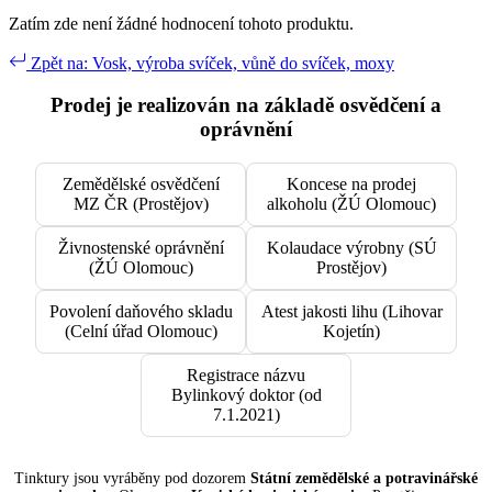
Zatím zde není žádné hodnocení tohoto produktu.
Zpět na: Vosk, výroba svíček, vůně do svíček, moxy
Prodej je realizován na základě osvědčení a
oprávnění
Zemědělské osvědčení
Koncese na prodej
MZ ČR (Prostějov)
alkoholu (ŽÚ Olomouc)
Živnostenské oprávnění
Kolaudace výrobny (SÚ
(ŽÚ Olomouc)
Prostějov)
Povolení daňového skladu
Atest jakosti lihu (Lihovar
(Celní úřad Olomouc)
Kojetín)
Registrace názvu
Bylinkový doktor (od
7.1.2021)
Tinktury jsou vyráběny pod dozorem
Státní zemědělské a potravinářské