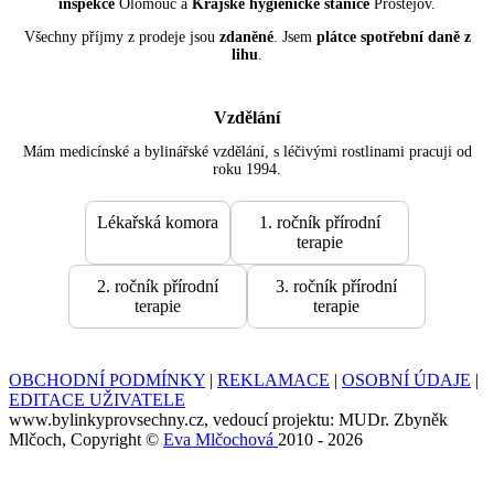
inspekce
Olomouc a
Krajské hygienické stanice
Prostějov.
Všechny příjmy z prodeje jsou
zdaněné
. Jsem
plátce spotřební daně z
lihu
.
Vzdělání
Mám medicínské a bylinářské vzdělání, s léčivými rostlinami pracuji od
roku 1994.
Lékařská komora
1. ročník přírodní
terapie
2. ročník přírodní
3. ročník přírodní
terapie
terapie
OBCHODNÍ PODMÍNKY
|
REKLAMACE
|
OSOBNÍ ÚDAJE
|
EDITACE UŽIVATELE
www.bylinkyprovsechny.cz, vedoucí projektu: MUDr. Zbyněk
Mlčoch, Copyright ©
Eva Mlčochová
2010 - 2026