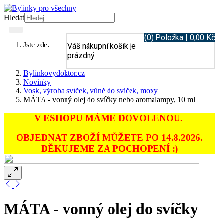
Hledat
(0) Položka | 0,00 Kč
Jste zde:
Váš nákupní košík je
prázdný.
Bylinkovydoktor.cz
Novinky
Vosk, výroba svíček, vůně do svíček, moxy
MÁTA - vonný olej do svíčky nebo aromalampy, 10 ml
V ESHOPU MÁME DOVOLENOU.
OBJEDNAT ZBOŽÍ MŮŽETE PO 14.8.2026.
DĚKUJEME ZA POCHOPENÍ :)
MÁTA - vonný olej do svíčky