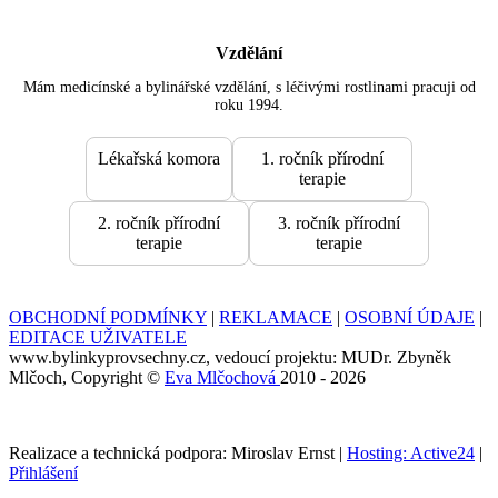
Vzdělání
Mám medicínské a bylinářské vzdělání, s léčivými rostlinami pracuji od
roku 1994.
Lékařská komora
1. ročník přírodní
terapie
2. ročník přírodní
3. ročník přírodní
terapie
terapie
OBCHODNÍ PODMÍNKY
|
REKLAMACE
|
OSOBNÍ ÚDAJE
|
EDITACE UŽIVATELE
www.bylinkyprovsechny.cz, vedoucí projektu: MUDr. Zbyněk
Mlčoch, Copyright ©
Eva Mlčochová
2010 - 2026
Realizace a technická podpora: Miroslav Ernst |
Hosting: Active24
|
Přihlášení