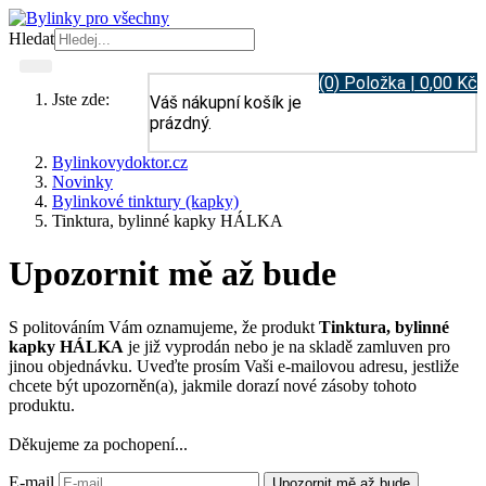
Hledat
(0) Položka | 0,00 Kč
Jste zde:
Váš nákupní košík je
prázdný.
Bylinkovydoktor.cz
Novinky
Bylinkové tinktury (kapky)
Tinktura, bylinné kapky HÁLKA
Upozornit mě až bude
S politováním Vám oznamujeme, že produkt
Tinktura, bylinné
kapky HÁLKA
je již vyprodán nebo je na skladě zamluven pro
jinou objednávku. Uveďte prosím Vaši e-mailovou adresu, jestliže
chcete být upozorněn(a), jakmile dorazí nové zásoby tohoto
produktu.
Děkujeme za pochopení...
E-mail
Upozornit mě až bude