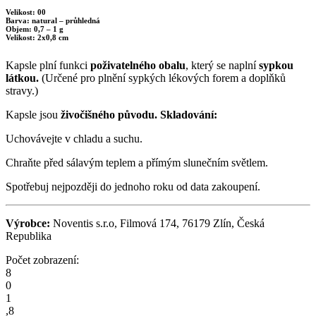
Velikost: 00
Barva: natural – průhledná
Objem: 0,7 – 1 g
Velikost: 2x0,8 cm
Kapsle plní funkci
poživatelného obalu
, který se naplní
sypkou
látkou.
(Určené pro plnění sypkých lékových forem a doplňků
stravy.)
Kapsle jsou
živočišného původu.
Skladování:
Uchovávejte v chladu a suchu.
Chraňte před sálavým teplem a přímým slunečním světlem.
Spotřebuj nejpozději do jednoho roku od data zakoupení.
Výrobce:
Noventis s.r.o, Filmová 174, 76179 Zlín, Česká
Republika
Počet zobrazení:
8
0
1
,
8