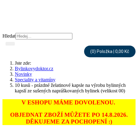
Hledat
(0) Položka | 0,00 Kč
Jste zde:
Bylinkovydoktor.cz
Novinky
Speciality a vitamíny
10 kusů - prázdné želatinové kapsle na výrobu bylinných
kapslí ze sušených napráškovaných bylinek (velikost 00)
V ESHOPU MÁME DOVOLENOU.
OBJEDNAT ZBOŽÍ MŮŽETE PO 14.8.2026.
DĚKUJEME ZA POCHOPENÍ :)