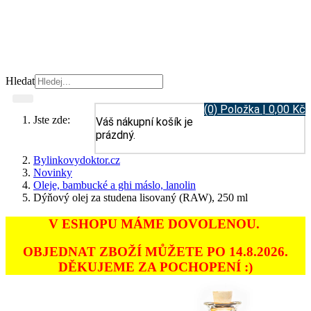
Hledat
(0) Položka | 0,00 Kč
Jste zde:
Váš nákupní košík je
prázdný.
Bylinkovydoktor.cz
Novinky
Oleje, bambucké a ghi máslo, lanolin
Dýňový olej za studena lisovaný (RAW), 250 ml
V ESHOPU MÁME DOVOLENOU.
OBJEDNAT ZBOŽÍ MŮŽETE PO 14.8.2026.
DĚKUJEME ZA POCHOPENÍ :)