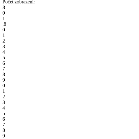
Počet zobrazení:
8
0
1
,
8
0
1
2
3
4
5
6
7
8
9
0
1
2
3
4
5
6
7
8
9