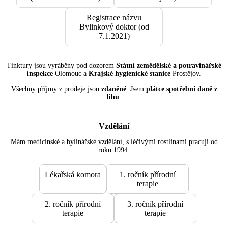
Registrace názvu
Bylinkový doktor (od
7.1.2021)
Tinktury jsou vyráběny pod dozorem
Státní zemědělské a potravinářské
inspekce
Olomouc a
Krajské hygienické stanice
Prostějov.
Všechny příjmy z prodeje jsou
zdaněné
. Jsem
plátce spotřební daně z
lihu
.
Vzdělání
Mám medicínské a bylinářské vzdělání, s léčivými rostlinami pracuji od
roku 1994.
Lékařská komora
1. ročník přírodní
terapie
2. ročník přírodní
3. ročník přírodní
terapie
terapie