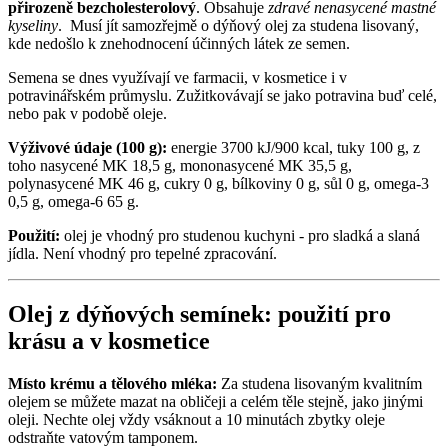
přirozeně bezcholesterolový
. Obsahuje
zdravé nenasycené mastné
kyseliny
.
Musí jít samozřejmě o dýňový olej za studena lisovaný,
kde nedošlo k znehodnocení účinných látek ze semen.
Semena se dnes využívají ve farmacii, v kosmetice i v
potravinářském průmyslu. Zužitkovávají se jako potravina buď celé,
nebo pak v podobě oleje.
Výživové údaje (100 g):
energie 3700 kJ/900 kcal, tuky 100 g, z
toho nasycené MK 18,5 g, mononasycené MK 35,5 g,
polynasycené MK 46 g, cukry 0 g, bílkoviny 0 g, sůl 0 g, omega-3
0,5 g, omega-6 65 g.
Použití:
olej je vhodný pro studenou kuchyni - pro sladká a slaná
jídla. Není vhodný pro tepelné zpracování.
Olej z dýňových semínek: použití pro
krásu a v kosmetice
Místo krému a tělového mléka:
Za studena lisovaným kvalitním
olejem se můžete mazat na obličeji a celém těle stejně, jako jinými
oleji. Nechte olej vždy vsáknout a 10 minutách zbytky oleje
odstraňte vatovým tamponem.