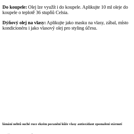
Do koupele:
Olej lze využít i do koupele. Aplikujte 10 ml oleje do
koupele o teplotě 36 stupňů Celsia.
Dýňový olej na vlasy:
Aplikujte jako masku na vlasy, zábal, místo
kondicionéru i jako vlasový olej pro styling účesu.
Proti lámání nehtů a na suché ruce:
Pár kape oleje vetřete do
nehtového lůžka, na nehty, promasírujte kůžičku kolem nehtů a
případně natřete celý hřbet rukou a dlaně. Po 10 minutách utřete
nevsáknuté zbytky oleje do papírového ubrousku.
Na popáleniny, ekzémy a poranění kůže:
Aplikujte olej na povrch
postižené oblasti a nechte působit.
Na masáže:
Aplikujte jemně zahřátý olej (maximálně 39 stupňů
Celsia) a masírujte podle potřeby. V případě použití pro kojeneckou
masáž (u nadýmání nebo kojenecké koliky) masírujte jemnými
krouživými pohyby. Zbytky oleje po masáži utřete do papírového
ubrousku.
Je to
silný antioxidant s omlazujícím účinkem.
lámání nehtů suché ruce ekzém poranění kůže vlasy antioxidant zpomalení stárnutí