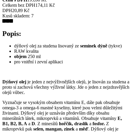
Celkem bez DPH
174,11 Kč
DPH
20,89 Kč
Kusů skladem:
7
Popis:
dýňový olej za studena lisovaný ze
semínek dýně
(tykve)
RAW kvalita
objem
250 ml
pro vnitřní i zevní aplikaci
Dýňový olej
je jeden z nejvýživnějších olejů, je lisován za studena a
proto si zachová všechny výživné látky. J
de o jeden z nejzdravějších
olejů vůbec.
Vyznačuje se vysokým obsahem vitamínu E, dále pak obsahuje
omega-3 a omega-6 mastné kyseliny, které jsou velmi důležitými
živinami.
Dýňový olej je uznáván především díky obsahu
minerálních látek, mikroprvků a vitamínů. Obsahuje vitamíny
E,
B1, B2, B, A
a
D
. Z minerálů
hořčík,
draslík
a
fosfor.
Z
mikroprvků pak
selen, mangan, zinek
a
měď
. Dýňový olej je