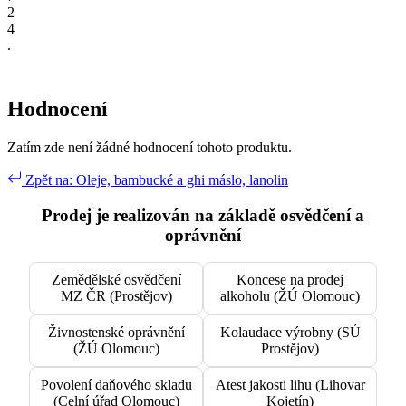
2
4
.
Hodnocení
Zatím zde není žádné hodnocení tohoto produktu.
Zpět na: Oleje, bambucké a ghi máslo, lanolin
Prodej je realizován na základě osvědčení a
oprávnění
Zemědělské osvědčení
Koncese na prodej
MZ ČR (Prostějov)
alkoholu (ŽÚ Olomouc)
Živnostenské oprávnění
Kolaudace výrobny (SÚ
(ŽÚ Olomouc)
Prostějov)
Povolení daňového skladu
Atest jakosti lihu (Lihovar
(Celní úřad Olomouc)
Kojetín)