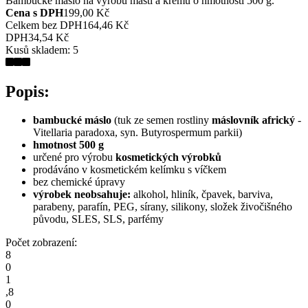
Bambucké máslo na výrobu mastí a krémů o hmotnosti 500 g.
Cena s DPH
199,00 Kč
Celkem bez DPH
164,46 Kč
DPH
34,54 Kč
Kusů skladem:
5
Popis:
bambucké máslo
(tuk ze semen rostliny
máslovník africký
-
Vitellaria paradoxa, syn. Butyrospermum parkii)
hmotnost 500 g
určené pro výrobu
kosmetických výrobků
prodáváno v kosmetickém kelímku s víčkem
bez chemické úpravy
výrobek neobsahuje:
alkohol, hliník, čpavek, barviva,
parabeny, parafín, PEG, sírany, silikony, složek živočišného
původu, SLES, SLS, parfémy
Počet zobrazení:
8
0
1
,
8
0