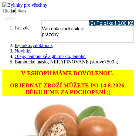
Hledat
(0) Položka | 0,00 Kč
Jste zde:
Váš nákupní košík je
prázdný.
Bylinkovydoktor.cz
Novinky
Oleje, bambucké a ghi máslo, lanolin
Bambucké máslo, NERAFINOVANÉ (surové) 500 g
V ESHOPU MÁME DOVOLENOU.
OBJEDNAT ZBOŽÍ MŮŽETE PO 14.8.2026.
DĚKUJEME ZA POCHOPENÍ :)