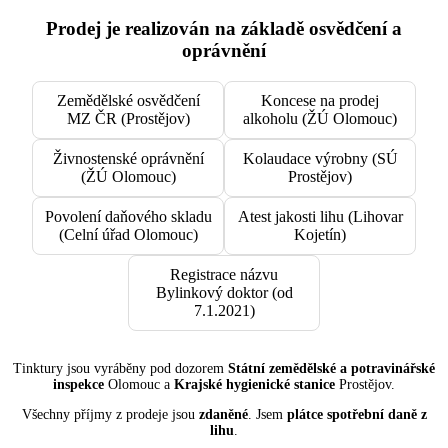
Prodej je realizován na základě osvědčení a
oprávnění
Zemědělské osvědčení
Koncese na prodej
MZ ČR (Prostějov)
alkoholu (ŽÚ Olomouc)
Živnostenské oprávnění
Kolaudace výrobny (SÚ
(ŽÚ Olomouc)
Prostějov)
Povolení daňového skladu
Atest jakosti lihu (Lihovar
(Celní úřad Olomouc)
Kojetín)
Registrace názvu
Bylinkový doktor (od
7.1.2021)
Tinktury jsou vyráběny pod dozorem
Státní zemědělské a potravinářské
inspekce
Olomouc a
Krajské hygienické stanice
Prostějov.
Všechny příjmy z prodeje jsou
zdaněné
. Jsem
plátce spotřební daně z
lihu
.