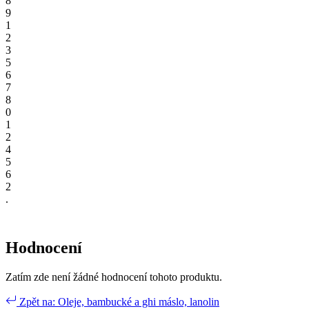
8
9
1
2
3
5
6
7
8
0
1
2
4
5
6
2
.
Hodnocení
Zatím zde není žádné hodnocení tohoto produktu.
Zpět na: Oleje, bambucké a ghi máslo, lanolin