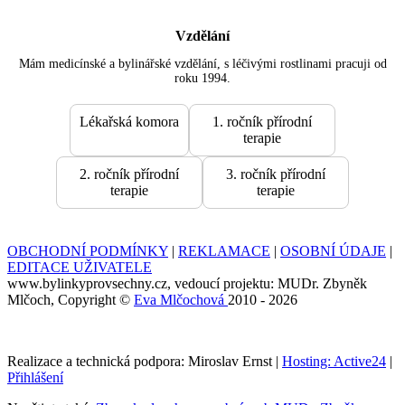
Vzdělání
Mám medicínské a bylinářské vzdělání, s léčivými rostlinami pracuji od
roku 1994.
Lékařská komora
1. ročník přírodní
terapie
2. ročník přírodní
3. ročník přírodní
terapie
terapie
OBCHODNÍ PODMÍNKY
|
REKLAMACE
|
OSOBNÍ ÚDAJE
|
EDITACE UŽIVATELE
www.bylinkyprovsechny.cz, vedoucí projektu: MUDr. Zbyněk
Mlčoch, Copyright ©
Eva Mlčochová
2010 - 2026
Realizace a technická podpora: Miroslav Ernst |
Hosting: Active24
|
Přihlášení