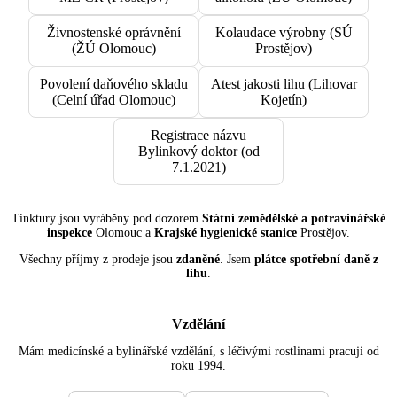
Živnostenské oprávnění
Kolaudace výrobny (SÚ
(ŽÚ Olomouc)
Prostějov)
Povolení daňového skladu
Atest jakosti lihu (Lihovar
(Celní úřad Olomouc)
Kojetín)
Registrace názvu
Bylinkový doktor (od
7.1.2021)
Tinktury jsou vyráběny pod dozorem
Státní zemědělské a potravinářské
inspekce
Olomouc a
Krajské hygienické stanice
Prostějov.
Všechny příjmy z prodeje jsou
zdaněné
. Jsem
plátce spotřební daně z
lihu
.
Vzdělání
Mám medicínské a bylinářské vzdělání, s léčivými rostlinami pracuji od
roku 1994.