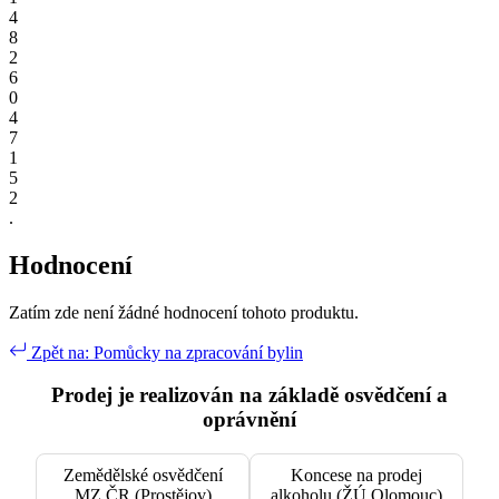
4
8
2
6
0
4
7
1
5
2
.
Hodnocení
Zatím zde není žádné hodnocení tohoto produktu.
Zpět na: Pomůcky na zpracování bylin
Prodej je realizován na základě osvědčení a
oprávnění
Zemědělské osvědčení
Koncese na prodej
MZ ČR (Prostějov)
alkoholu (ŽÚ Olomouc)