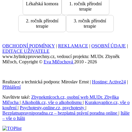
Lékařská komora
1. ročník přírodní
terapie
2. ročník přírodní
3. ročník přírodní
terapie
terapie
OBCHODNÍ PODMÍNKY
|
REKLAMACE
|
OSOBNÍ ÚDAJE
|
EDITACE UŽIVATELE
www.bylinkyprovsechny.cz, vedoucí projektu: MUDr. Zbyněk
Mlčoch, Copyright ©
Eva Mlčochová
2010 - 2026
Realizace a technická podpora: Miroslav Ernst |
Hosting: Active24
|
Přihlášení
Navštivte také:
Zbynekmlcoch.cz, osobní web MUDr. Zbyňka
Mlčocha
|
Alkoholik.cz, vše o alkoholismu
|
Kurakovaplice.cz, vše o
kouření
|
Psychotesty-online.cz, psychotesty
|
Bezplatnapravniporadna.cz – bezplatná právní poradna online
|
Itálie
– vše o Itálii