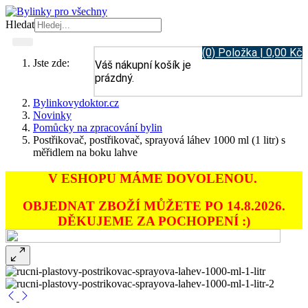
Hledat
(0) Položka | 0,00 Kč
Jste zde:
Váš nákupní košík je
prázdný.
Bylinkovydoktor.cz
Novinky
Pomůcky na zpracování bylin
Postřikovač, postřikovač, sprayová láhev 1000 ml (1 litr) s
měřidlem na boku lahve
V ESHOPU MÁME DOVOLENOU.
OBJEDNAT ZBOŽÍ MŮŽETE PO 14.8.2026.
DĚKUJEME ZA POCHOPENÍ :)