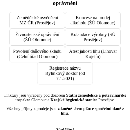
oprávnění
Zemědělské osvědčení
Koncese na prodej
MZ ČR (Prostějov)
alkoholu (ŽÚ Olomouc)
Živnostenské oprávnění
Kolaudace výrobny (SÚ
(ŽÚ Olomouc)
Prostějov)
Povolení daňového skladu
Atest jakosti lihu (Lihovar
(Celní úřad Olomouc)
Kojetín)
Registrace názvu
Bylinkový doktor (od
7.1.2021)
Tinktury jsou vyráběny pod dozorem
Státní zemědělské a potravinářské
inspekce
Olomouc a
Krajské hygienické stanice
Prostějov.
Všechny příjmy z prodeje jsou
zdaněné
. Jsem
plátce spotřební daně z
lihu
.
Vzdělání