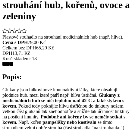
strouhání hub, kořenů, ovoce a
zeleniny
Plastové struhadlo na strouhání medicinálních hub (např. hlíva).
Cena s DPH
79,00 Kč
Celkem bez DPH
65,29 Kč
DPH
13,71 Kč
Kusů skladem:
18
Popis:
Glukany jsou bílkovinové imunoaktivní látky, které obsahují
plodnice hub, mezi které patří např. hlíva ústřičná.
Glukany z
medicinálních hub se ničí teplotou nad 45°C a také stykem s
kovem.
Pokud tedy pokrájíte hlívu ústřičnou do tinktury nožem,
velkou část glukanů tak znehodnotíte a snížite tak účinnost tinktury
na posílení imunity.
Podobně ani kořeny by se neměly setkat s
kovem
. Např. kořen
pampelišky nebo kostivalu
se tímto
struhadlem velmi dobře strouhá (část struhadla "na strouhanku").