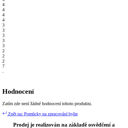
4
4
4
4
3
3
3
3
3
2
2
2
7
.
Hodnocení
Zatím zde není žádné hodnocení tohoto produktu.
Zpět na: Pomůcky na zpracování bylin
Prodej je realizován na základě osvědčení a