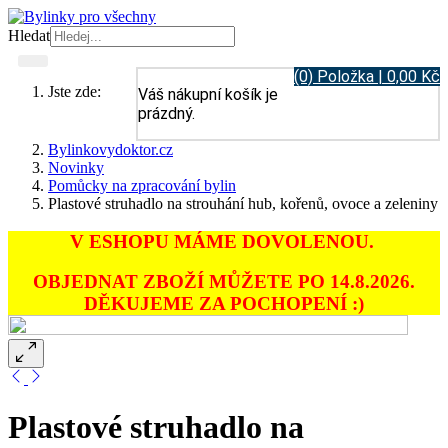
Hledat
(0) Položka | 0,00 Kč
Jste zde:
Váš nákupní košík je
prázdný.
Bylinkovydoktor.cz
Novinky
Pomůcky na zpracování bylin
Plastové struhadlo na strouhání hub, kořenů, ovoce a zeleniny
V ESHOPU MÁME DOVOLENOU.
OBJEDNAT ZBOŽÍ MŮŽETE PO 14.8.2026.
DĚKUJEME ZA POCHOPENÍ :)
Plastové struhadlo na