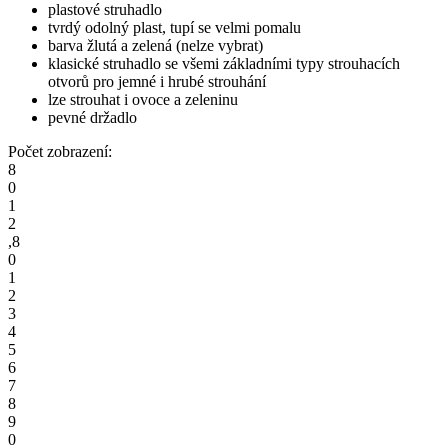
plastové struhadlo
tvrdý odolný plast, tupí se velmi pomalu
barva žlutá a zelená (nelze vybrat)
klasické struhadlo se všemi základními typy strouhacích
otvorů pro jemné i hrubé strouhání
lze strouhat i ovoce a zeleninu
pevné držadlo
Počet zobrazení:
8
0
1
2
,
8
0
1
2
3
4
5
6
7
8
9
0