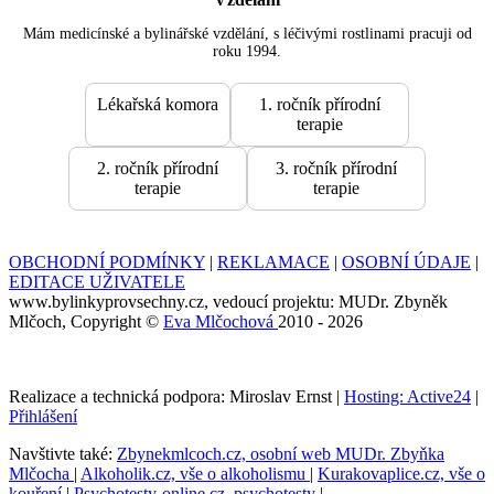
Mám medicínské a bylinářské vzdělání, s léčivými rostlinami pracuji od
roku 1994.
Lékařská komora
1. ročník přírodní
terapie
2. ročník přírodní
3. ročník přírodní
terapie
terapie
OBCHODNÍ PODMÍNKY
|
REKLAMACE
|
OSOBNÍ ÚDAJE
|
EDITACE UŽIVATELE
www.bylinkyprovsechny.cz, vedoucí projektu: MUDr. Zbyněk
Mlčoch, Copyright ©
Eva Mlčochová
2010 - 2026
Realizace a technická podpora: Miroslav Ernst |
Hosting: Active24
|
Přihlášení
Navštivte také:
Zbynekmlcoch.cz, osobní web MUDr. Zbyňka
Mlčocha
|
Alkoholik.cz, vše o alkoholismu
|
Kurakovaplice.cz, vše o
kouření
|
Psychotesty-online.cz, psychotesty
|