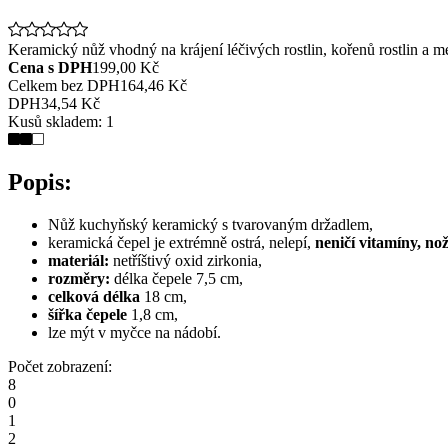
Keramický nůž vhodný na krájení léčivých rostlin, kořenů rostlin a m
Cena s DPH
199,00 Kč
Celkem bez DPH
164,46 Kč
DPH
34,54 Kč
Kusů skladem:
1
Popis:
Nůž kuchyňský keramický s tvarovaným držadlem,
keramická čepel je extrémně ostrá, nelepí,
neničí vitamíny, no
materiál:
netříštivý oxid zirkonia,
rozměry:
délka čepele 7,5 cm,
celková délka
18 cm,
šířka čepele
1,8 cm,
lze mýt v myčce na nádobí.
Počet zobrazení:
8
0
1
2