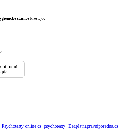
ygienické stanice
Prostějov.
94.
k přírodní
rapie
|
Psychotesty-online.cz, psychotesty
|
Bezplatnapravniporadna.cz –