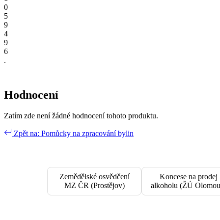
0
5
9
4
9
6
.
Hodnocení
Zatím zde není žádné hodnocení tohoto produktu.
Zpět na: Pomůcky na zpracování bylin
Zemědělské osvědčení
Koncese na prodej
MZ ČR (Prostějov)
alkoholu (ŽÚ Olomou