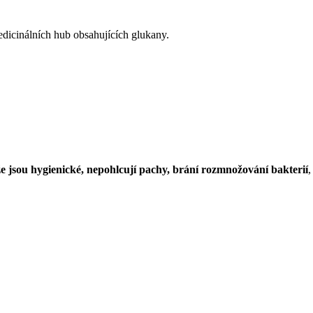
edicinálních hub obsahujících glukany.
že jsou hygienické, nepohlcují pachy, brání rozmnožování bakterií
,