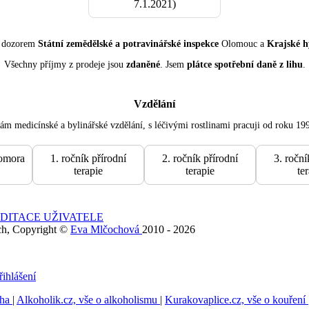
7.1.2021)
d dozorem
Státní zemědělské a potravinářské inspekce
Olomouc a
Krajské h
Všechny příjmy z prodeje jsou
zdaněné
. Jsem
plátce spotřební daně z lihu
.
Vzdělání
m medicínské a bylinářské vzdělání, s léčivými rostlinami pracuji od roku 19
omora
1. ročník přírodní
2. ročník přírodní
3. roční
terapie
terapie
te
DITACE UŽIVATELE
ch, Copyright ©
Eva Mlčochová
2010 - 2026
řihlášení
cha
|
Alkoholik.cz, vše o alkoholismu
|
Kurakovaplice.cz, vše o kouření