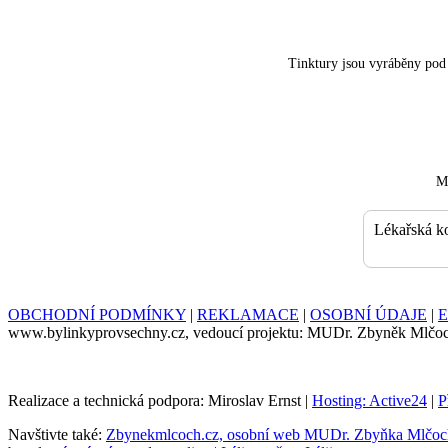
Tinktury jsou vyráběny po
Má
Lékařská k
OBCHODNÍ PODMÍNKY
|
REKLAMACE
|
OSOBNÍ ÚDAJE
|
E
www.bylinkyprovsechny.cz, vedoucí projektu: MUDr. Zbyněk Mlčo
Realizace a technická podpora: Miroslav Ernst |
Hosting: Active24
|
P
Navštivte také:
Zbynekmlcoch.cz, osobní web MUDr. Zbyňka Mlčo