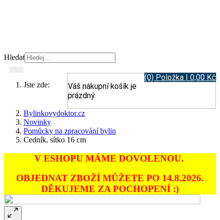
Hledat
(0) Položka | 0,00 Kč
Jste zde:
Váš nákupní košík je
prázdný.
Bylinkovydoktor.cz
Novinky
Pomůcky na zpracování bylin
Cedník, sítko 16 cm
V ESHOPU MÁME DOVOLENOU.
OBJEDNAT ZBOŽÍ MŮŽETE PO 14.8.2026.
DĚKUJEME ZA POCHOPENÍ :)