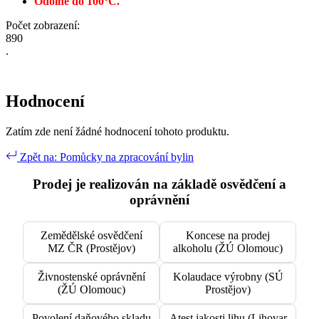
Odolné do 100°C.
Počet zobrazení:
890
.
Hodnocení
Zatím zde není žádné hodnocení tohoto produktu.
Zpět na: Pomůcky na zpracování bylin
Prodej je realizován na základě osvědčení a
oprávnění
Zemědělské osvědčení
Koncese na prodej
MZ ČR (Prostějov)
alkoholu (ŽÚ Olomouc)
Živnostenské oprávnění
Kolaudace výrobny (SÚ
(ŽÚ Olomouc)
Prostějov)
Povolení daňového skladu
Atest jakosti lihu (Lihovar