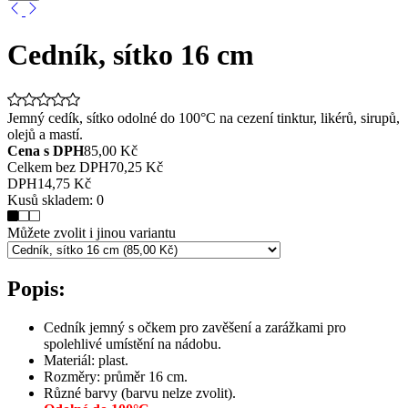
Cedník, sítko 16 cm
Jemný cedík, sítko odolné do 100°C na cezení tinktur, likérů, sirupů,
olejů a mastí.
Cena s DPH
85,00 Kč
Celkem bez DPH
70,25 Kč
DPH
14,75 Kč
Kusů skladem:
0
Můžete zvolit i jinou variantu
Popis:
Cedník jemný s očkem pro zavěšení a zarážkami pro
spolehlivé umístění na nádobu.
Materiál: plast.
Rozměry: průměr 16 cm.
Různé barvy (barvu nelze zvolit).