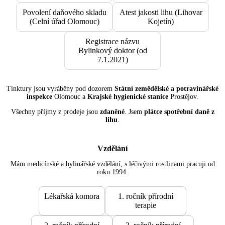
Povolení daňového skladu
Atest jakosti lihu (Lihovar
(Celní úřad Olomouc)
Kojetín)
Registrace názvu
Bylinkový doktor (od
7.1.2021)
Tinktury jsou vyráběny pod dozorem
Státní zemědělské a potravinářské
inspekce
Olomouc a
Krajské hygienické stanice
Prostějov.
Všechny příjmy z prodeje jsou
zdaněné
. Jsem
plátce spotřební daně z
lihu
.
Vzdělání
Mám medicínské a bylinářské vzdělání, s léčivými rostlinami pracuji od
roku 1994.
Lékařská komora
1. ročník přírodní
terapie