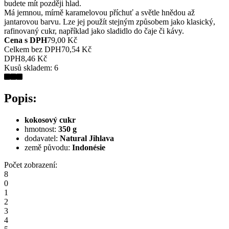
budete mít později hlad.
Má jemnou, mírně karamelovou příchuť a světle hnědou až
jantarovou barvu. Lze jej použít stejným způsobem jako klasický,
rafinovaný cukr, například jako sladidlo do čaje či kávy.
Cena s DPH
79,00 Kč
Celkem bez DPH
70,54 Kč
DPH
8,46 Kč
Kusů skladem:
6
Popis:
kokosový cukr
hmotnost:
350 g
dodavatel:
Natural Jihlava
země původu:
Indonésie
Počet zobrazení:
8
0
1
2
3
4