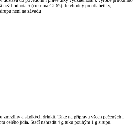
ví dostává do povědomí i právě díky využitelnosti k výrobě přírodního
ší než hodnota 5 (cukr má GI 65). Je vhodný pro diabetiky,
 sirupu není na závadu
 zmrzliny a sladkých drinků. Také na přípravu všech pečených i
u celého jídla. Stačí nahradit 4 g tuku pouhým 1 g sirupu.