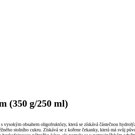
m (350 g/250 ml)
 s vysokým obsahem oligofruktózy, která se získává částečnou hydrolýzo
běžného stolního cukru. Získává se z kořene čekanky, která má svůj pův