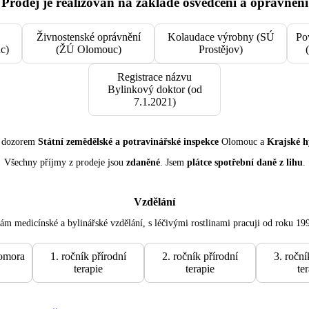
Prodej je realizován na základě osvědčení a oprávnění
Živnostenské oprávnění
Kolaudace výrobny (SÚ
Po
c)
(ŽÚ Olomouc)
Prostějov)
Registrace názvu
Bylinkový doktor (od
7.1.2021)
d dozorem
Státní zemědělské a potravinářské inspekce
Olomouc a
Krajské h
Všechny příjmy z prodeje jsou
zdaněné
. Jsem
plátce spotřební daně z lihu
.
Vzdělání
m medicínské a bylinářské vzdělání, s léčivými rostlinami pracuji od roku 19
omora
1. ročník přírodní
2. ročník přírodní
3. roční
terapie
terapie
te