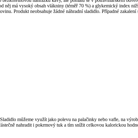
jako bezkofeinovou náhražku kávy, ale pomalu se v potravinářském odvět
íl od něj má vysoký obsah vlákniny (téměř 70 %) a glykemický index niž
lovinu. Produkt neobsahuje žádné náhradní sladidlo. Případné zakalení
ladidlo můžeme využít jako polevu na palačinky nebo vafle, na výrobu
tečně nahradit i pokrmový tuk a tím snížit celkovou kalorickou hodnot