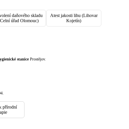
volení daňového skladu
Atest jakosti lihu (Lihovar
(Celní úřad Olomouc)
Kojetín)
ygienické stanice
Prostějov.
94.
k přírodní
rapie