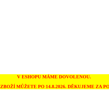
V ESHOPU MÁME DOVOLENOU.
ZBOŽÍ MŮŽETE PO 14.8.2026. DĚKUJEME ZA PO