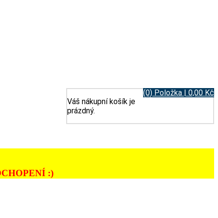
(0) Položka | 0,00 Kč
Váš nákupní košík je
prázdný.
CHOPENÍ :)