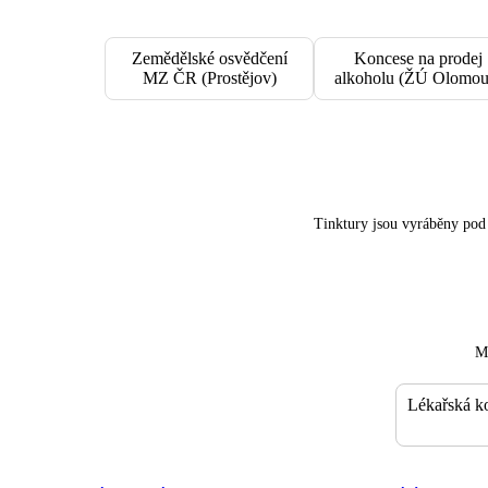
Zemědělské osvědčení
Koncese na prodej
MZ ČR (Prostějov)
alkoholu (ŽÚ Olomou
Tinktury jsou vyráběny po
Má
Lékařská k