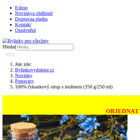
Eshop
Novinky
a oblíbené
Doprava
a platba
Kontakt
Oprávnění
Hledat
Jste zde:
Bylinkovydoktor.cz
Novinky
Potraviny
100% čekankový sirup s inulinem (350 g/250 ml)
OBJEDNAT 