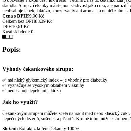
to obzvláště v okolí cest, luk a lesů. Většina z nás už čekanku zná 
sladidla. Sirup z čekanky má stejnou sladivost jako cukr, ale narozd
neobsahuje lepek, laktózu, konzervanty ani aromata a neničí zubní sk
Cena s DPH
99,00 Kč
Celkem bez DPH
88,39 Kč
DPH
10,61 Kč
Kusů skladem:
0
Popis:
Výhody čekankového sirupu:
✅ má nízký glykemický index – je vhodný pro diabetiky
✅ vyznačuje se vysokým obsahem vlákniny
✅ neobsahuje lepek ani laktózu
Jak ho využít?
Čekankovým sirupem můžete zcela nahradit med nebo klasický cukr. S
nepečených dezertů, sušenek a piškotů. Kromě toho můžete sirupem čás
Složení:
Extrakt z kořene čekanky 100 %.