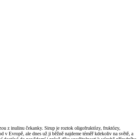
u z inulinu čekanky. Sirup je roztok oligofruktózy, fruktózy,
od v Evropě, ale dnes už ji běžně najdeme téměř kdekoliv na světě, a