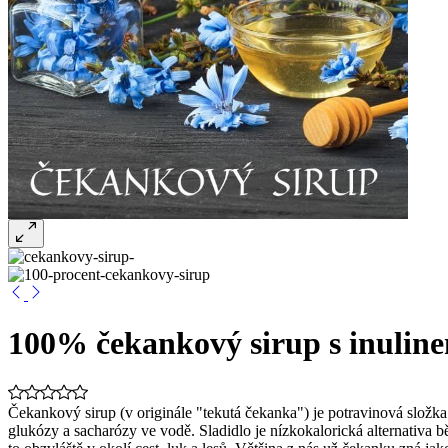
100% čekankový sirup s inuline
Čekankový sirup (v originále "tekutá čekanka") je potravinová složka
glukózy a sacharózy ve vodě. Sladidlo je nízkokalorická alternativa 