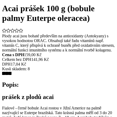
Acai prášek 100 g (bobule
palmy Euterpe oleracea)
Plody acai jsou bohaté především na antioxidanty (Antokyany) s
vysokou hodnotou ORAC. Obsahují také řadu vitamínů např.
vitamín C, který přispívá k ochraně buněk před oxidativním stresem,
normální funkci imunitního systému a k normální tvorbě kolagenu.
Cena s DPH
159,00 Kč
Celkem bez DPH
141,96 Kč
DPH
17,04 Kč
Kusů skladem:
8
Popis:
prášek z plodů acai
Fialové - černé bobule Acai rostou v Jižní Americe na palmě
nazývající se Euterpe brazilská. Tato krásná palma měří od 3 do 20