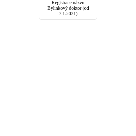
Registrace názvu
Bylinkový doktor (od
7.1.2021)
Tinktury jsou vyráběny pod dozorem
Státní zemědělské a potravinářské
inspekce
Olomouc a
Krajské hygienické stanice
Prostějov.
Všechny příjmy z prodeje jsou
zdaněné
. Jsem
plátce spotřební daně z
lihu
.
Vzdělání
Mám medicínské a bylinářské vzdělání, s léčivými rostlinami pracuji od
roku 1994.
Lékařská komora
1. ročník přírodní
terapie
2. ročník přírodní
3. ročník přírodní
terapie
terapie