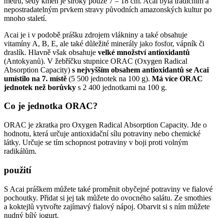
metrů, šedý kmen je široký pouze 7 – 18 cm. Acai byla tradičním a
nepostradatelným prvkem stravy původních amazonských kultur po
mnoho staletí.
Acai je i v podobě prášku zdrojem vlákniny a také obsahuje
vitamíny A, B, E, ale také důležité minerály jako fosfor, vápník či
draslík. Hlavně však obsahuje
velké množství antioxidantů
(Antokyanů).
V žebříčku stupnice ORAC (Oxygen Radical
Absorption Capacity)
s nejvyšším obsahem antioxidantů se Acai
umístilo na 7. místě
(5 500 jednotek na 100 g).
Má více ORAC
jednotek než borůvky
s 2 400 jednotkami na 100 g.
Co je jednotka ORAC?
ORAC je zkratka pro Oxygen Radical Absorption Capacity. Jde o
hodnotu, která určuje antioxidační sílu potraviny nebo chemické
látky. Určuje se tím schopnost potraviny v boji proti volným
radikálům.
použití
S Acai práškem můžete také proměnit obyčejné potraviny ve fialové
pochoutky. Přidat si jej tak můžete do ovocného salátu. Ze smothies
a koktejlů vytvořte zajímavý fialový nápoj. Obarvit si s ním můžete
nudný bílý jogurt.