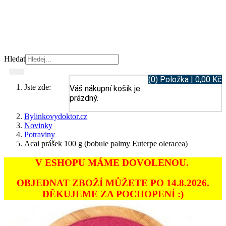
Hledat
(0) Položka | 0,00 Kč
Jste zde:
Váš nákupní košík je
prázdný.
Bylinkovydoktor.cz
Novinky
Potraviny
Acai prášek 100 g (bobule palmy Euterpe oleracea)
V ESHOPU MÁME DOVOLENOU.
OBJEDNAT ZBOŽÍ MŮŽETE PO 14.8.2026.
DĚKUJEME ZA POCHOPENÍ :)