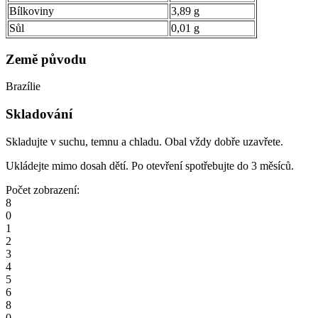
Bílkoviny
3,89 g
Sůl
0,01
g
Země původu
Brazílie
Skladování
Skladujte v suchu, temnu a chladu. Obal vždy dobře uzavřete.
Ukládejte mimo dosah dětí. Po otevření spotřebujte do 3 měsíců.
Počet zobrazení:
8
0
1
2
3
4
5
6
8
0