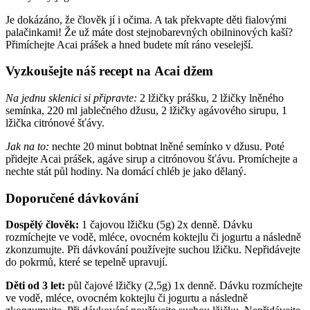
Je dokázáno, že člověk jí i očima. A tak překvapte děti fialovými
palačinkami! Že už máte dost stejnobarevných obilninových kaší?
Přimíchejte Acai prášek a hned budete mít ráno veselejší.
Vyzkoušejte náš recept na Acai džem
Na jednu sklenici si připravte:
2 lžičky prášku, 2 lžičky lněného
semínka, 220 ml jablečného džusu, 2 lžičky agávového sirupu, 1
lžička citrónové šťávy.
Jak na to:
nechte 20 minut bobtnat lněné semínko v džusu. Poté
přidejte Acai prášek, agáve sirup a citrónovou šťávu. Promíchejte a
nechte stát půl hodiny. Na domácí chléb je jako dělaný.
Doporučené dávkování
Dospělý člověk:
1 čajovou lžičku (5g) 2x denně. Dávku
rozmíchejte ve vodě, mléce, ovocném koktejlu či jogurtu a následně
zkonzumujte. Při dávkování používejte suchou lžičku. Nepřidávejte
do pokrmů, které se tepelně upravují.
Děti od 3 let:
půl čajové lžičky (2,5g) 1x denně. Dávku rozmíchejte
ve vodě, mléce, ovocném koktejlu či jogurtu a následně