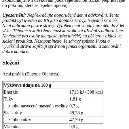
zkonzumujte. Při dávkování používejte suchou lžičku. Nepřidávejte
do pokrmů, které se tepelně upravují.
Upozornění:
Nepřekračujte doporučené denní dávkování. Tento
produkt byl uveden na trh jako doplněk stravy. Nejedná se o lék.
Není náhradou pestré stravy. Výrobek není vhodný pro děti do 3 let
věku. Těhotné a kojící ženy musí konzultovat užívání s odborníkem.
Nevhodné pro osoby alergické (přecitlivělé) na některou z látek ve
složení produktu. Nezapomínejte, že zdravý způsob života a
vyvážená strava zajišťují správnou funkci organismu a zachování
dobré kondice.
Složení
Acai prášek (Euterpe Oleracea).
Výživové údaje na 100 g
Energie
1713 kJ / 398 kcal
Tuky
1,81
g
z toho nasycené mastné kyseliny
0,7
g
Sacharidy
88,28
g
z toho cukry
47,30
g
Vláknina
9,9 g