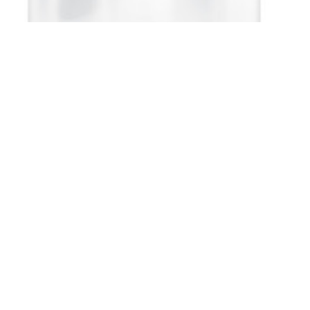
ZIP sáček znovuuzavíratelný
100 ks 15x22 cm
Oblíbený "pašerácký" znovuuzavíratelný ZIP sáček se zpevněnou
folií (40 µm).
Cena s DPH
79,00 Kč
Celkem bez DPH
65,29 Kč
DPH
13,71 Kč
Kusů skladem:
9
Můžete zvolit i jinou variantu