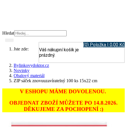
Hledat
(0) Položka | 0,00 Kč
Jste zde:
Váš nákupní košík je
prázdný.
Bylinkovydoktor.cz
Novinky
Obalový materiál
ZIP sáček znovuuzavíratelný 100 ks 15x22 cm
V ESHOPU MÁME DOVOLENOU.
OBJEDNAT ZBOŽÍ MŮŽETE PO 14.8.2026.
DĚKUJEME ZA POCHOPENÍ :)