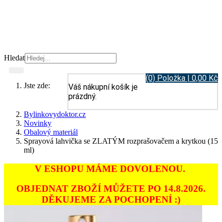
Hledat
(0) Položka | 0,00 Kč
Jste zde:
Váš nákupní košík je
prázdný.
Bylinkovydoktor.cz
Novinky
Obalový materiál
Sprayová lahvička se ZLATÝM rozprašovačem a krytkou (15
ml)
V ESHOPU MÁME DOVOLENOU.
OBJEDNAT ZBOŽÍ MŮŽETE PO 14.8.2026.
DĚKUJEME ZA POCHOPENÍ :)