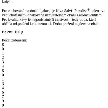
kofeinu.
®
Pro zachování maximální jakosti je káva Salvia Paradise
balena ve
vzduchotěsném, opakovaně uzavíratelném obalu s aromaventilem.
Pro kvalitu kávy je nejpodstatnější čerstvost – tedy doba, která
uběhla od pražení ke konzumaci. Dobu pražení najdete na obalu.
Balení:
100 g
Počet zobrazení:
8
0
1
2
3
4
8
0
1
3
4
6
7
9
0