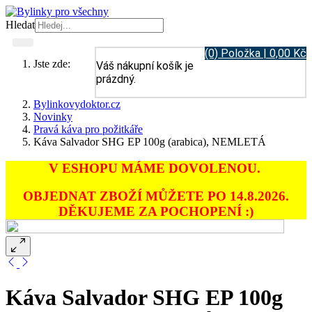
Hledat
(0) Položka | 0,00 Kč
Jste zde:
Váš nákupní košík je
prázdný.
Bylinkovydoktor.cz
Novinky
Pravá káva pro požitkáře
Káva Salvador SHG EP 100g (arabica), NEMLETÁ
V ESHOPU MÁME DOVOLENOU.
OBJEDNAT ZBOŽÍ MŮŽETE PO 14.8.2026.
DĚKUJEME ZA POCHOPENÍ :)
Káva Salvador SHG EP 100g