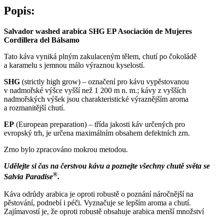
Popis:
Salvador washed arabica SHG EP Asociación de Mujeres
Cordillera del Bálsamo
Tato káva vyniká plným zakulaceným tělem, chutí po čokoládě
a karamelu s jemnou málo výraznou kyselostí.
SHG
(strictly high grow) – označení pro kávu vypěstovanou
v nadmořské výšce vyšší než 1 200 m n. m.; kávy z vyšších
nadmořských výšek jsou charakteristické výraznějším aroma
a rozmanitější chutí.
EP
(European preparation) – třída jakosti káv určených pro
evropský trh, je určena maximálním obsahem defektních zrn.
Zrno bylo zpracováno mokrou metodou.
Udělejte si čas na čerstvou kávu a poznejte všechny chutě světa se
®
Salvia Paradise
.
Káva odrůdy arabica je oproti robustě o poznání náročnější na
pěstování, podnebí i péči. Vyznačuje se lepším aroma a chutí.
Zajímavostí je, že oproti robustě obsahuje arabica menší množství