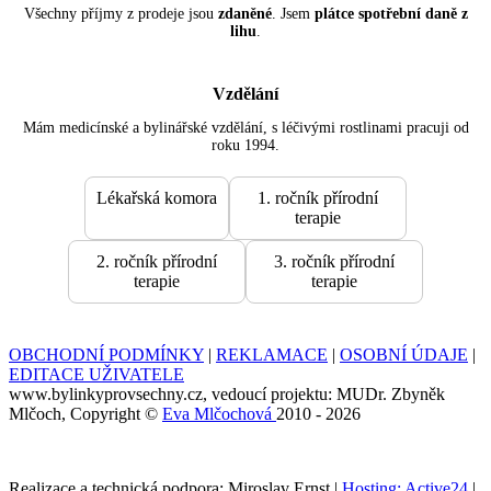
Všechny příjmy z prodeje jsou
zdaněné
. Jsem
plátce spotřební daně z
lihu
.
Vzdělání
Mám medicínské a bylinářské vzdělání, s léčivými rostlinami pracuji od
roku 1994.
Lékařská komora
1. ročník přírodní
terapie
2. ročník přírodní
3. ročník přírodní
terapie
terapie
OBCHODNÍ PODMÍNKY
|
REKLAMACE
|
OSOBNÍ ÚDAJE
|
EDITACE UŽIVATELE
www.bylinkyprovsechny.cz, vedoucí projektu: MUDr. Zbyněk
Mlčoch, Copyright ©
Eva Mlčochová
2010 - 2026
Realizace a technická podpora: Miroslav Ernst |
Hosting: Active24
|