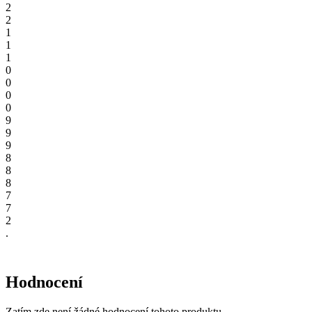
2
2
1
1
1
0
0
0
0
9
9
9
8
8
8
7
7
2
.
Hodnocení
Zatím zde není žádné hodnocení tohoto produktu.