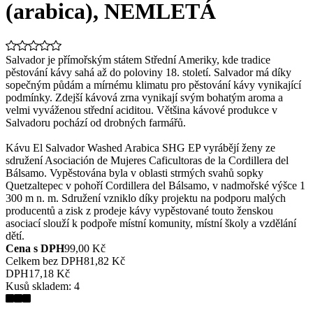
(arabica), NEMLETÁ
Salvador je přímořským státem Střední Ameriky, kde tradice
pěstování kávy sahá až do poloviny 18. století. Salvador má díky
sopečným půdám a mírnému klimatu pro pěstování kávy vynikající
podmínky. Zdejší kávová zrna vynikají svým bohatým aroma a
velmi vyváženou střední aciditou. Většina kávové produkce v
Salvadoru pochází od drobných farmářů.
Kávu El Salvador Washed Arabica SHG EP vyrábějí ženy ze
sdružení Asociación de Mujeres Caficultoras de la Cordillera del
Bálsamo. Vypěstována byla v oblasti strmých svahů sopky
Quetzaltepec v pohoří Cordillera del Bálsamo, v nadmořské výšce 1
300 m n. m. Sdružení vzniklo díky projektu na podporu malých
producentů a zisk z prodeje kávy vypěstované touto ženskou
asociací slouží k podpoře místní komunity, místní školy a vzdělání
dětí.
Cena s DPH
99,00 Kč
Celkem bez DPH
81,82 Kč
DPH
17,18 Kč
Kusů skladem:
4