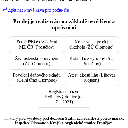
Zpět na: Pravá káva pro požitkáře
Prodej je realizován na základě osvědčení a
oprávnění
Zemědělské osvědčení
Koncese na prodej
MZ ČR (Prostějov)
alkoholu (ŽÚ Olomouc)
Živnostenské oprávnění
Kolaudace výrobny (SÚ
(ŽÚ Olomouc)
Prostějov)
Povolení daňového skladu
Atest jakosti lihu (Lihovar
(Celní úřad Olomouc)
Kojetín)
Registrace názvu
Bylinkový doktor (od
7.1.2021)
Tinktury jsou vyráběny pod dozorem
Státní zemědělské a potravinářské
inspekce
Olomouc a
Krajské hygienické stanice
Prostějov.