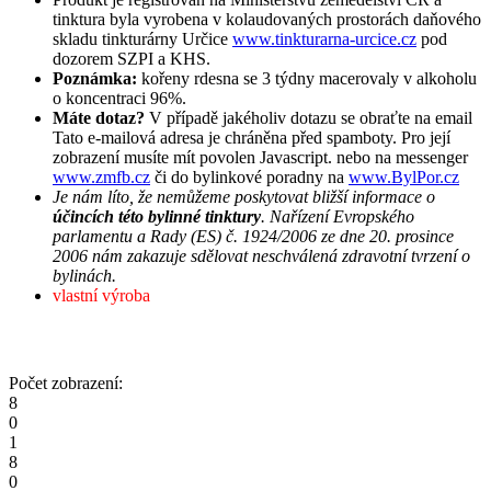
tinktura byla vyrobena v kolaudovaných prostorách daňového
skladu tinkturárny Určice
www.tinkturarna-urcice.cz
pod
dozorem SZPI a KHS.
Poznámka:
kořeny rdesna se 3 týdny macerovaly v alkoholu
o koncentraci 96%.
Máte dotaz?
V případě jakéholiv dotazu se obraťte na email
Tato e-mailová adresa je chráněna před spamboty. Pro její
zobrazení musíte mít povolen Javascript.
nebo na messenger
www.zmfb.cz
či do bylinkové poradny na
www.BylPor.cz
Je nám líto, že nemůžeme poskytovat bližší informace o
účincích této bylinné tinktury
. Nařízení Evropského
parlamentu a Rady (ES) č. 1924/2006 ze dne 20. prosince
2006 nám zakazuje sdělovat neschválená zdravotní tvrzení o
bylinách.
vlastní výroba
Počet zobrazení:
8
0
1
8
0