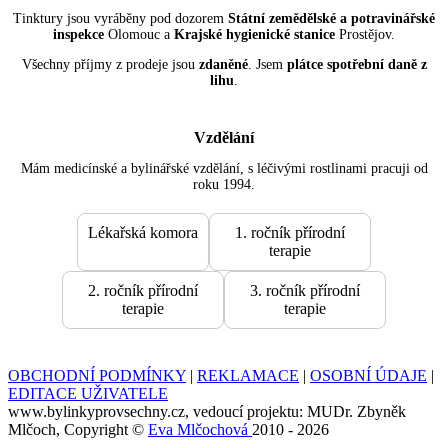
Tinktury jsou vyráběny pod dozorem
Státní zemědělské a potravinářské
inspekce
Olomouc a
Krajské hygienické stanice
Prostějov.
Všechny příjmy z prodeje jsou
zdaněné
. Jsem
plátce spotřební daně z
lihu
.
Vzdělání
Mám medicínské a bylinářské vzdělání, s léčivými rostlinami pracuji od
roku 1994.
Lékařská komora
1. ročník přírodní
terapie
2. ročník přírodní
3. ročník přírodní
terapie
terapie
OBCHODNÍ PODMÍNKY
|
REKLAMACE
|
OSOBNÍ ÚDAJE
|
EDITACE UŽIVATELE
www.bylinkyprovsechny.cz, vedoucí projektu: MUDr. Zbyněk
Mlčoch, Copyright ©
Eva Mlčochová
2010 - 2026