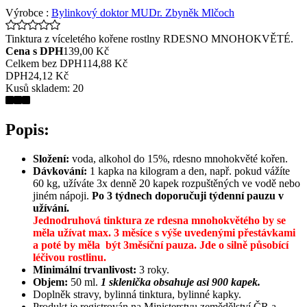
Výrobce :
Bylinkový doktor MUDr. Zbyněk Mlčoch
Tinktura z víceletého kořene rostlny RDESNO MNOHOKVĚTÉ.
Cena s DPH
139,00 Kč
Celkem bez DPH
114,88 Kč
DPH
24,12 Kč
Kusů skladem:
20
Popis:
Složení:
voda, alkohol do 15%, rdesno mnohokvěté kořen.
Dávkování:
1 kapka na kilogram a den, např. pokud vážíte
60 kg, užíváte 3x denně 20 kapek rozpuštěných ve vodě nebo
jiném nápoji.
Po 3 týdnech doporučuji týdenní pauzu v
užívání.
Jednodruhová tinktura ze rdesna mnohokvětého by se
měla užívat max. 3 měsíce s výše uvedenými přestávkami
a poté by měla být 3měsíční pauza.
Jde o silně působící
léčivou rostlinu.
Minimální trvanlivost:
3 roky.
Objem:
50 ml.
1 sklenička obsahuje asi 900 kapek.
Doplněk stravy, bylinná tinktura, bylinné kapky.
Produkt je registrován na Ministerstvu zemědělství ČR a