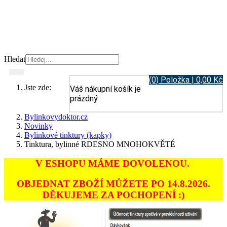
Hledat
(0) Položka | 0,00 Kč
Jste zde:
Váš nákupní košík je
prázdný.
Bylinkovydoktor.cz
Novinky
Bylinkové tinktury (kapky)
Tinktura, bylinné RDESNO MNOHOKVĚTÉ
V ESHOPU MÁME DOVOLENOU.
OBJEDNAT ZBOŽÍ MŮŽETE PO 14.8.2026.
DĚKUJEME ZA POCHOPENÍ :)