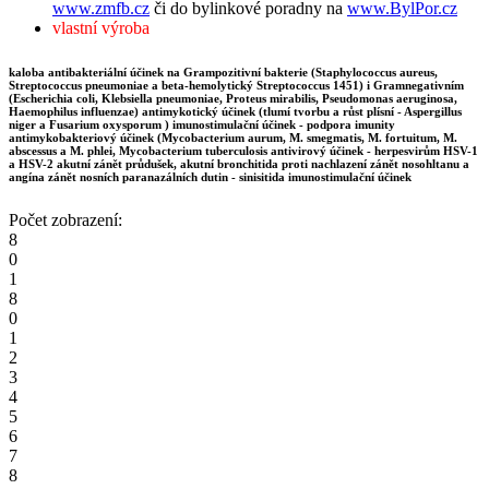
www.zmfb.cz
či do bylinkové poradny na
www.BylPor.cz
vlastní výroba
kaloba antibakteriální účinek na Grampozitivní bakterie (Staphylococcus aureus,
Streptococcus pneumoniae a beta-hemolytický Streptococcus 1451) i Gramnegativním
(Escherichia coli, Klebsiella pneumoniae, Proteus mirabilis, Pseudomonas aeruginosa,
Haemophilus influenzae) antimykotický účinek (tlumí tvorbu a růst plísní - Aspergillus
niger a Fusarium oxysporum ) imunostimulační účinek - podpora imunity
antimykobakteriový účinek (Mycobacterium aurum, M. smegmatis, M. fortuitum, M.
abscessus a M. phlei, Mycobacterium tuberculosis antivirový účinek - herpesvirům HSV-1
a HSV-2 akutní zánět průdušek, akutní bronchitida proti nachlazení zánět nosohltanu a
angína zánět nosních paranazálních dutin - sinisitida imunostimulační účinek
Počet zobrazení:
8
0
1
8
0
1
2
3
4
5
6
7
8