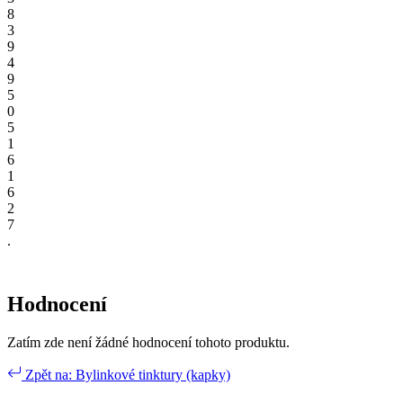
8
3
9
4
9
5
0
5
1
6
1
6
2
7
.
Hodnocení
Zatím zde není žádné hodnocení tohoto produktu.
Zpět na: Bylinkové tinktury (kapky)