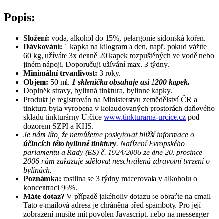
Popis:
Složení:
voda, alkohol do 15%, pelargonie sidonská kořen.
Dávkování:
1 kapka na kilogram a den, např. pokud vážíte
60 kg, užíváte 3x denně 20 kapek rozpuštěných ve vodě nebo
jiném nápoji. Doporučuji užívání max. 3 týdny.
Minimální trvanlivost:
3 roky.
Objem:
50 ml.
1 sklenička obsahuje asi 1200 kapek.
Doplněk stravy, bylinná tinktura, bylinné kapky.
Produkt je registrován na Ministerstvu zemědělství ČR a
tinktura byla vyrobena v kolaudovaných prostorách daňového
skladu tinkturárny Určice
www.tinkturarna-urcice.cz
pod
dozorem SZPI a KHS.
Je nám líto, že nemůžeme poskytovat bližší informace o
účincích této bylinné tinktury
. Nařízení Evropského
parlamentu a Rady (ES) č. 1924/2006 ze dne 20. prosince
2006 nám zakazuje sdělovat neschválená zdravotní tvrzení o
bylinách.
Poznámka:
rostlina se 3 týdny macerovala v alkoholu o
koncentraci 96%.
Máte dotaz?
V případě jakéholiv dotazu se obraťte na email
Tato e-mailová adresa je chráněna před spamboty. Pro její
zobrazení musíte mít povolen Javascript.
nebo na messenger