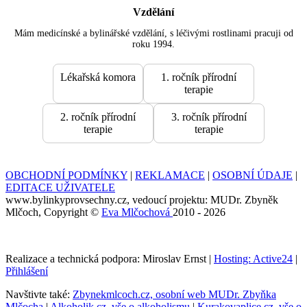
Vzdělání
Mám medicínské a bylinářské vzdělání, s léčivými rostlinami pracuji od
roku 1994.
Lékařská komora
1. ročník přírodní
terapie
2. ročník přírodní
3. ročník přírodní
terapie
terapie
OBCHODNÍ PODMÍNKY
|
REKLAMACE
|
OSOBNÍ ÚDAJE
|
EDITACE UŽIVATELE
www.bylinkyprovsechny.cz, vedoucí projektu: MUDr. Zbyněk
Mlčoch, Copyright ©
Eva Mlčochová
2010 - 2026
Realizace a technická podpora: Miroslav Ernst |
Hosting: Active24
|
Přihlášení
Navštivte také:
Zbynekmlcoch.cz, osobní web MUDr. Zbyňka
Mlčocha
|
Alkoholik.cz, vše o alkoholismu
|
Kurakovaplice.cz, vše o