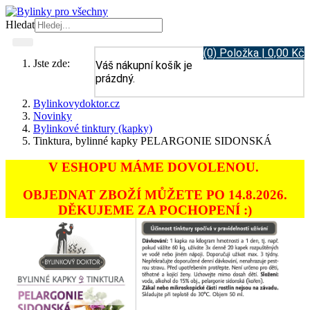
Hledat
(0) Položka | 0,00 Kč
Jste zde:
Váš nákupní košík je
prázdný.
Bylinkovydoktor.cz
Novinky
Bylinkové tinktury (kapky)
Tinktura, bylinné kapky PELARGONIE SIDONSKÁ
V ESHOPU MÁME DOVOLENOU.
OBJEDNAT ZBOŽÍ MŮŽETE PO 14.8.2026.
DĚKUJEME ZA POCHOPENÍ :)