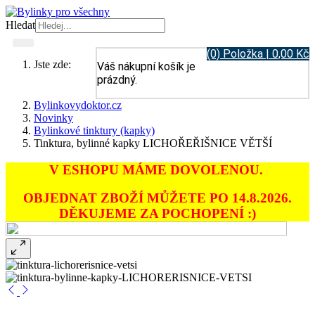
Hledat
(0) Položka | 0,00 Kč
Jste zde:
Váš nákupní košík je
prázdný.
Bylinkovydoktor.cz
Novinky
Bylinkové tinktury (kapky)
Tinktura, bylinné kapky LICHOŘEŘIŠNICE VĚTŠÍ
V ESHOPU MÁME DOVOLENOU.
OBJEDNAT ZBOŽÍ MŮŽETE PO 14.8.2026.
DĚKUJEME ZA POCHOPENÍ :)