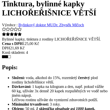
Tinktura, bylinné kapky
LICHOŘEŘIŠNICE VĚTŠÍ
Výrobce :
Bylinkový doktor MUDr. Zbyněk Mlčoch
Bylinné kapky, tinktura z rostliny LICHOŘEŘIŠNICE VĚTŠÍ.
Cena s DPH
125,00 Kč
DPH
21,69 Kč
Kusů skladem:
4
Popis:
Složení:
voda, alkohol do 15%, rozemletý
čerstvý
plod
rostliny lichořeřišnice větší.
Dávkování:
1 kapka na kilogram a den, např. pokud vážíte
60 kg, užíváte 3x denně 20 kapek rozpuštěných ve vodě nebo
jiném nápoji.
Léčivou rostinu užíváte do vymizení zdravotních potíží.
Minimální trvanlivost:
3 roky.
Objem:
50 ml.
1 sklenička obsahuje asi 1000 kapek.