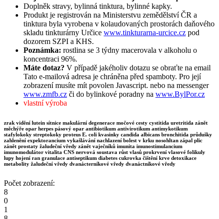
Doplněk stravy, bylinná tinktura, bylinné kapky.
Produkt je registrován na Ministerstvu zemědělství ČR a
tinktura byla vyrobena v kolaudovaných prostorách daňového
skladu tinkturárny Určice
www.tinkturarna-urcice.cz
pod
dozorem SZPI a KHS.
Poznámka:
rostlina se 3 týdny macerovala v alkoholu o
koncentraci 96%.
Máte dotaz?
V případě jakéholiv dotazu se obraťte na email
Tato e-mailová adresa je chráněna před spamboty. Pro její
zobrazení musíte mít povolen Javascript.
nebo na messenger
www.zmfb.cz
či do bylinkové poradny na
www.BylPor.cz
vlastní výroba
zrak vidění lutein sítnice makulární degenerace močové cesty cystitida uretritida zánět
měchýře opar herpes pásový opar antibiotikum antivirotikum antimykotikum
stafylokoky streptokoky proteus E. coli kvasinky candida albicans bronchitida průdušky
zahlenění expektorancium vykašlávání nachlazení bolest v krku nosohltan zápal plic
zánět prostaty žaludeční vředy zánět vaječníků imunita imunostimulancium
imunomodulátor vitalita CNS nervová soustava růst vlasů prokrvení vlasové folikuly
lupy hojení ran granulace antiseptikum diabetes cukrovka čištění krve detoxikace
metabolity žaludeční vředy dvanácterníkové vředy dvanáctníkové vředy
Počet zobrazení:
8
0
1
8