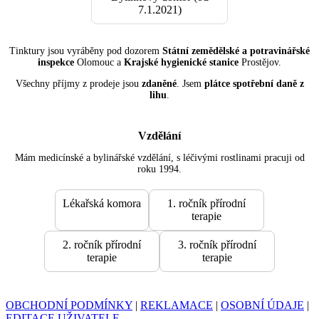
7.1.2021)
Tinktury jsou vyráběny pod dozorem
Státní zemědělské a potravinářské
inspekce
Olomouc a
Krajské hygienické stanice
Prostějov.
Všechny příjmy z prodeje jsou
zdaněné
. Jsem
plátce spotřební daně z
lihu
.
Vzdělání
Mám medicínské a bylinářské vzdělání, s léčivými rostlinami pracuji od
roku 1994.
Lékařská komora
1. ročník přírodní
terapie
2. ročník přírodní
3. ročník přírodní
terapie
terapie
OBCHODNÍ PODMÍNKY
|
REKLAMACE
|
OSOBNÍ ÚDAJE
|
EDITACE UŽIVATELE