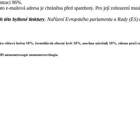
ntraci 96%.
to e-mailová adresa je chráněna před spamboty. Pro její zobrazení musí
h této bylinné tinktury
. Nařízení Evropského parlamentu a Rady (ES) 
nice růžová kořen 10%, černohlávek obecný květ 10%, mochna nátržník 10%, rdesno ptačí 
lná MS menometroagie menometrorrhagia