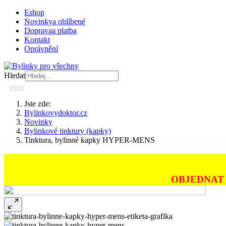
Eshop
Novinky
a oblíbené
Doprava
a platba
Kontakt
Oprávnění
Hledat
Jste zde:
Bylinkovydoktor.cz
Novinky
Bylinkové tinktury (kapky)
Tinktura, bylinné kapky HYPER-MENS
OBJEDNAT 