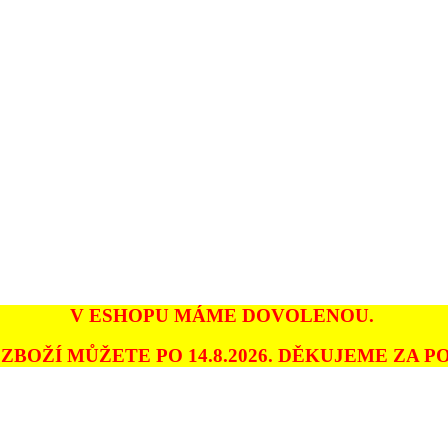
V ESHOPU MÁME DOVOLENOU.
ZBOŽÍ MŮŽETE PO 14.8.2026. DĚKUJEME ZA PO