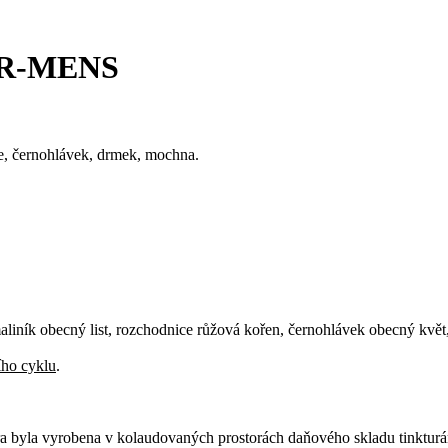
PER-MENS
ice, černohlávek, drmek, mochna.
liník obecný list, rozchodnice růžová kořen, černohlávek obecný květ
ího cyklu
.
ura byla vyrobena v kolaudovaných prostorách daňového skladu tinktur