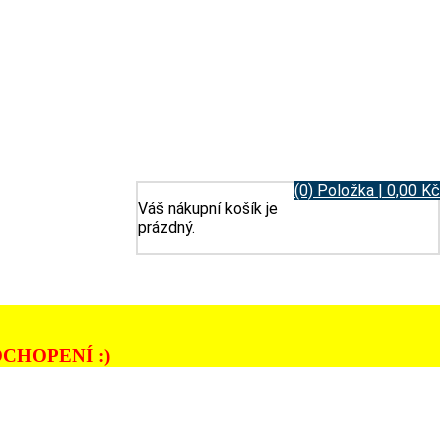
(0) Položka | 0,00 Kč
Váš nákupní košík je
prázdný.
CHOPENÍ :)