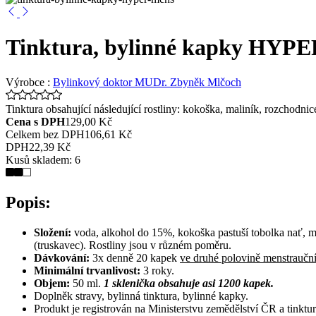
Tinktura, bylinné kapky HY
Výrobce :
Bylinkový doktor MUDr. Zbyněk Mlčoch
Tinktura obsahující následující rostliny: kokoška, maliník, rozchodn
Cena s DPH
129,00 Kč
Celkem bez DPH
106,61 Kč
DPH
22,39 Kč
Kusů skladem:
6
Popis:
Složení:
voda, alkohol do 15%, kokoška pastuší tobolka nať, ma
(truskavec). Rostliny jsou v různém poměru.
Dávkování:
3x denně 20 kapek
ve druhé polovině menstraučn
Minimální trvanlivost:
3 roky.
Objem:
50 ml.
1 sklenička obsahuje asi 1200 kapek.
Doplněk stravy, bylinná tinktura, bylinné kapky.
Produkt je registrován na Ministerstvu zemědělství ČR a tinkt