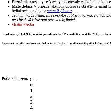
Poznámka:
rostliny se 3 týdny macerovaly v alkoholu o konce
Máte dotaz?
V případě jakéholiv dotazu se obraťte na email
Ta
bylinkové poradny na
www.BylPor.cz
Je nám líto, že nemůžeme poskytovat bližší informace o
účincíc
neschválená zdravotní tvrzení o bylinách.
vlastní výroba
drmek obecný plod 20%, kokoška pastuší tobolka 20%, maliník obecný list 20%, rozchod
hypermenorea silná menstruace silné menstruační krvácení silné měsíčky silné krámy si
Počet zobrazení:
8
.
0
1
2
3
4