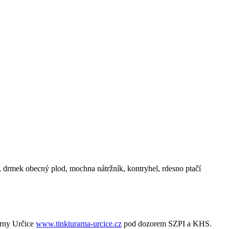
, drmek obecný plod, mochna nátržník, kontryhel, rdesno ptačí
árny Určice
www.tinkturarna-urcice.cz
pod dozorem SZPI a KHS.