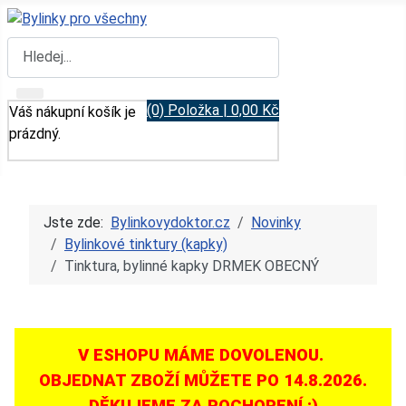
Hledat
(0) Položka | 0,00 Kč
Váš nákupní košík je
prázdný.
Jste zde:
Bylinkovydoktor.cz
Novinky
Bylinkové tinktury (kapky)
Tinktura, bylinné kapky DRMEK OBECNÝ
V ESHOPU MÁME DOVOLENOU.
OBJEDNAT ZBOŽÍ MŮŽETE PO 14.8.2026.
DĚKUJEME ZA POCHOPENÍ :)