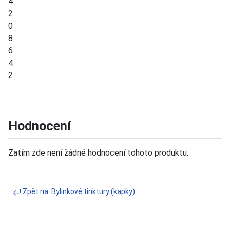
4
2
0
8
6
4
2
.
Hodnocení
Zatím zde není žádné hodnocení tohoto produktu.
Zpět na: Bylinkové tinktury (kapky)