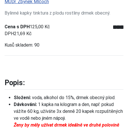
MUDr. Zbyněk Mlčoch
Bylinné kapky tinktura z plodu rostliny drmek obecný.
Cena s DPH
125,00 Kč
DPH
21,69 Kč
Kusů skladem:
90
Popis:
Složení:
voda, alkohol do 15%, drmek obecný plod.
Dávkování:
1 kapka na kilogram a den, např. pokud
vážíte 60 kg, užíváte 3x denně 20 kapek rozpuštěných
ve vodě nebo jiném nápoji.
Ženy by měly užívat drmek ideálně ve druhé polovině