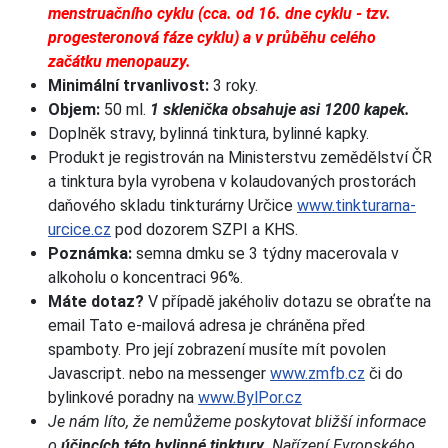
menstruačního cyklu (cca. od 16. dne cyklu - tzv.
progesteronová fáze cyklu) a v průběhu celého
začátku menopauzy.
Minimální trvanlivost:
3 roky.
Objem:
50 ml.
1 sklenička obsahuje asi 1200 kapek.
Doplněk stravy, bylinná tinktura, bylinné kapky.
Produkt je registrován na Ministerstvu zemědělství ČR
a tinktura byla vyrobena v kolaudovaných prostorách
daňového skladu tinkturárny Určice
www.tinkturarna-
urcice.cz
pod dozorem SZPI a KHS.
Poznámka:
semna dmku se 3 týdny macerovala v
alkoholu o koncentraci 96%.
Máte dotaz?
V případě jakéholiv dotazu se obraťte na
email
Tato e-mailová adresa je chráněna před
spamboty. Pro její zobrazení musíte mít povolen
Javascript.
nebo na messenger
www.zmfb.cz
či do
bylinkové poradny na
www.BylPor.cz
Je nám líto, že nemůžeme poskytovat bližší informace
o
účincích této bylinné tinktury
. Nařízení Evropského