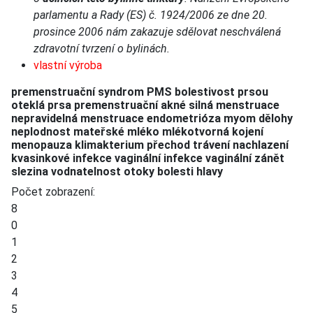
parlamentu a Rady (ES) č. 1924/2006 ze dne 20.
prosince 2006 nám zakazuje sdělovat neschválená
zdravotní tvrzení o bylinách.
vlastní výroba
premenstruační syndrom PMS bolestivost prsou
oteklá prsa premenstruační akné silná menstruace
nepravidelná menstruace endometrióza myom dělohy
neplodnost mateřské mléko mlékotvorná kojení
menopauza klimakterium přechod trávení nachlazení
kvasinkové infekce vaginální infekce vaginální zánět
slezina vodnatelnost otoky bolesti hlavy
Počet zobrazení:
8
0
1
2
3
4
5