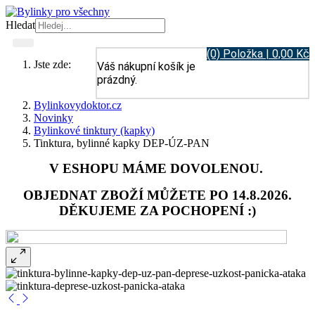
Hledat
(0) Položka | 0,00 Kč
Jste zde:
Váš nákupní košík je
prázdný.
Bylinkovydoktor.cz
Novinky
Bylinkové tinktury (kapky)
Tinktura, bylinné kapky DEP-ÚZ-PAN
V ESHOPU MÁME DOVOLENOU.
OBJEDNAT ZBOŽÍ MŮŽETE PO 14.8.2026.
DĚKUJEME ZA POCHOPENÍ :)