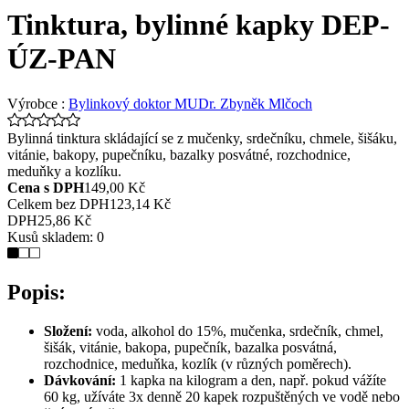
Tinktura, bylinné kapky DEP-
ÚZ-PAN
Výrobce :
Bylinkový doktor MUDr. Zbyněk Mlčoch
Bylinná tinktura skládající se z mučenky, srdečníku, chmele, šišáku,
vitánie, bakopy, pupečníku, bazalky posvátné, rozchodnice,
meduňky a kozlíku.
Cena s DPH
149,00 Kč
Celkem bez DPH
123,14 Kč
DPH
25,86 Kč
Kusů skladem:
0
Popis:
Složení:
voda, alkohol do 15%, mučenka, srdečník, chmel,
šišák, vitánie, bakopa, pupečník, bazalka posvátná,
rozchodnice, meduňka, kozlík (v různých poměrech).
Dávkování:
1 kapka na kilogram a den, např. pokud vážíte
60 kg, užíváte 3x denně 20 kapek rozpuštěných ve vodě nebo