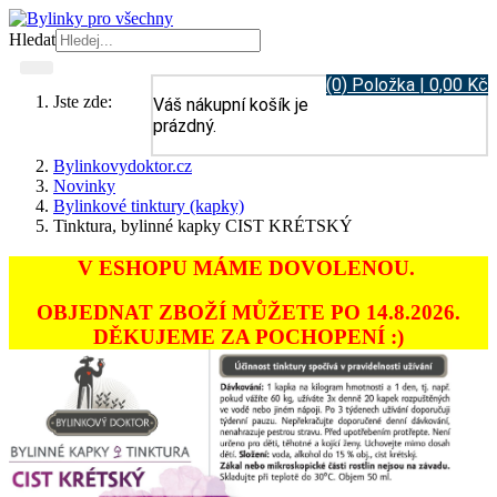
Hledat
(0) Položka | 0,00 Kč
Jste zde:
Váš nákupní košík je
prázdný.
Bylinkovydoktor.cz
Novinky
Bylinkové tinktury (kapky)
Tinktura, bylinné kapky CIST KRÉTSKÝ
V ESHOPU MÁME DOVOLENOU.
OBJEDNAT ZBOŽÍ MŮŽETE PO 14.8.2026.
DĚKUJEME ZA POCHOPENÍ :)