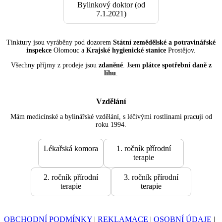
Bylinkový doktor (od
7.1.2021)
Tinktury jsou vyráběny pod dozorem
Státní zemědělské a potravinářské
inspekce
Olomouc a
Krajské hygienické stanice
Prostějov.
Všechny příjmy z prodeje jsou
zdaněné
. Jsem
plátce spotřební daně z
lihu
.
Vzdělání
Mám medicínské a bylinářské vzdělání, s léčivými rostlinami pracuji od
roku 1994.
Lékařská komora
1. ročník přírodní
terapie
2. ročník přírodní
3. ročník přírodní
terapie
terapie
OBCHODNÍ PODMÍNKY
|
REKLAMACE
|
OSOBNÍ ÚDAJE
|