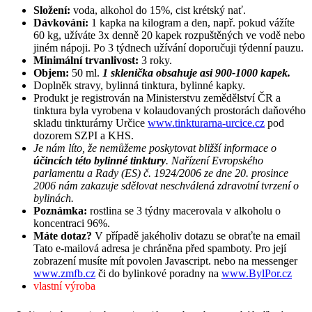
Složení:
voda, alkohol do 15%, cist krétský nať.
Dávkování:
1 kapka na kilogram a den, např. pokud vážíte
60 kg, užíváte 3x denně 20 kapek rozpuštěných ve vodě nebo
jiném nápoji. Po 3 týdnech užívání doporučuji týdenní pauzu.
Minimální trvanlivost:
3 roky.
Objem:
50 ml.
1 sklenička obsahuje asi 900-1000 kapek.
Doplněk stravy, bylinná tinktura, bylinné kapky.
Produkt je registrován na Ministerstvu zemědělství ČR a
tinktura byla vyrobena v kolaudovaných prostorách daňového
skladu tinkturárny Určice
www.tinkturarna-urcice.cz
pod
dozorem SZPI a KHS.
Je nám líto, že nemůžeme poskytovat bližší informace o
účincích této bylinné tinktury
. Nařízení Evropského
parlamentu a Rady (ES) č. 1924/2006 ze dne 20. prosince
2006 nám zakazuje sdělovat neschválená zdravotní tvrzení o
bylinách.
Poznámka:
rostlina se 3 týdny macerovala v alkoholu o
koncentraci 96%.
Máte dotaz?
V případě jakéholiv dotazu se obraťte na email
Tato e-mailová adresa je chráněna před spamboty. Pro její
zobrazení musíte mít povolen Javascript.
nebo na messenger
www.zmfb.cz
či do bylinkové poradny na
www.BylPor.cz
vlastní výroba