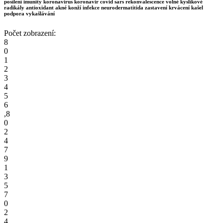
posílení imunity koronavirus koronavir covid sars rekonvalescence volné kyslíkové
radikály antioxidant akné konží infekce neurodermatitida zastavení krvácení kašel
podpora vykašlávání
Počet zobrazení:
8
0
1
2
3
4
5
6
,
8
0
2
4
7
9
1
3
5
7
0
2
4