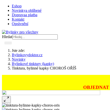
Eshop
Novinky
a oblíbené
Doprava
a platba
Kontakt
Oprávnění
Hledat
Jste zde:
Bylinkovydoktor.cz
Novinky
Bylinkové tinktury (kapky)
Tinktura, bylinné kapky CHOROŠ OŘÍŠ
OBJEDNAT 