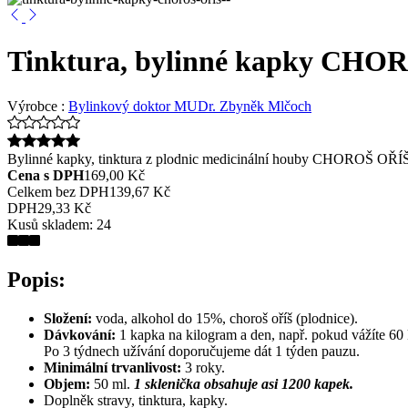
Tinktura, bylinné kapky CHO
Výrobce :
Bylinkový doktor MUDr. Zbyněk Mlčoch
Bylinné kapky, tinktura z plodnic medicinální houby CHOROŠ OŘÍ
Cena s DPH
169,00 Kč
Celkem bez DPH
139,67 Kč
DPH
29,33 Kč
Kusů skladem:
24
Popis:
Složení:
voda, alkohol do 15%, choroš oříš (plodnice).
Dávkování:
1 kapka na kilogram a den, např. pokud vážíte 60
Po 3 týdnech užívání doporučujeme dát 1 týden pauzu.
Minimální trvanlivost:
3 roky.
Objem:
50 ml.
1 sklenička obsahuje asi 1200 kapek.
Doplněk stravy, tinktura, kapky.