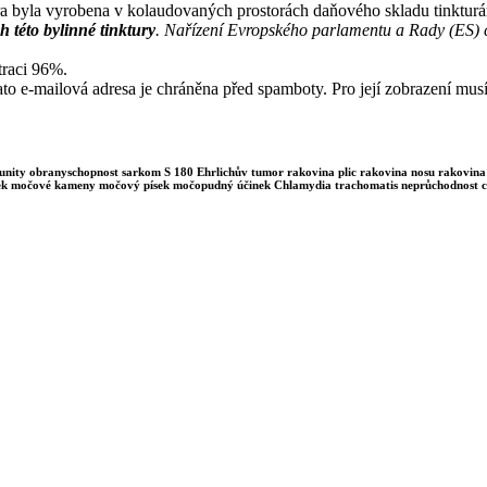
ura byla vyrobena v kolaudovaných prostorách daňového skladu tinktur
h této bylinné tinktury
. Nařízení Evropského parlamentu a Rady (ES) 
traci 96%.
to e-mailová adresa je chráněna před spamboty. Pro její zobrazení musí
imunity obranyschopnost sarkom S 180 Ehrlichův tumor rakovina plic rakovina nosu rakovina
písek močové kameny močový písek močopudný účinek Chlamydia trachomatis neprůchodnost cé
Prodej je realizován na základě osvědčení a oprávnění