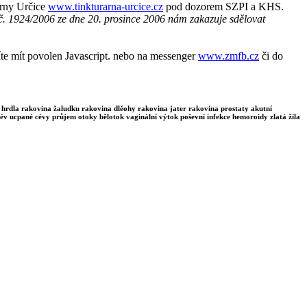
árny Určice
www.tinkturarna-urcice.cz
pod dozorem SZPI a KHS.
č. 1924/2006 ze dne 20. prosince 2006 nám zakazuje sdělovat
te mít povolen Javascript.
nebo na messenger
www.zmfb.cz
či do
 hrdla rakovina žaludku rakovina dlěohy rakovina jater rakovina prostaty akutní
v ucpané cévy průjem otoky bělotok vaginální výtok poševní infekce hemoroidy zlatá žíla