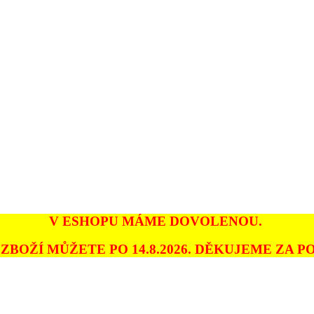
V ESHOPU MÁME DOVOLENOU.
ZBOŽÍ MŮŽETE PO 14.8.2026. DĚKUJEME ZA PO