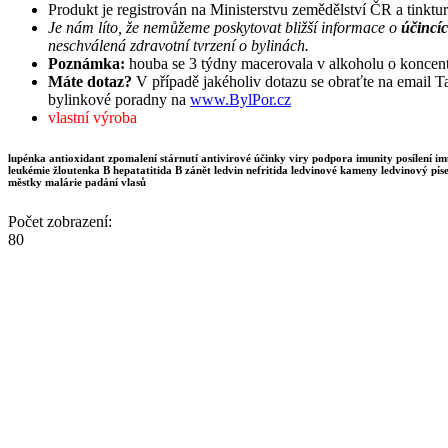
Produkt je registrován na Ministerstvu zemědělství ČR a tinkt
Je nám líto, že nemůžeme poskytovat bližší informace o
účincíc
neschválená zdravotní tvrzení o bylinách.
Poznámka:
houba se 3 týdny macerovala v alkoholu o koncen
Máte dotaz?
V případě jakéholiv dotazu se obraťte na email
Ta
bylinkové poradny na
www.BylPor.cz
vlastní výroba
lupénka antioxidant zpomalení stárnutí antivirové účinky viry podpora imunity posílení 
leukémie žloutenka B hepatatitida B zánět ledvin nefritida ledvinové kameny ledvinový 
městky malárie padání vlasů
Počet zobrazení:
8
0
.
Hodnocení
Zatím zde není žádné hodnocení tohoto produktu.
Zpět na: Bylinkové tinktury (kapky)