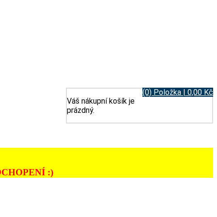
(0) Položka | 0,00 Kč
Váš nákupní košík je
prázdný.
CHOPENÍ :)