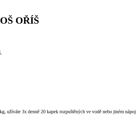
ROŠ OŘÍŠ
Š.
 kg, užíváte 3x denně 20 kapek rozpuštěných ve vodě nebo jiném nápoj