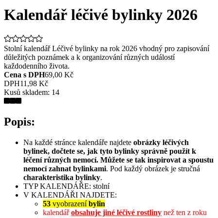
Kalendář léčivé bylinky 2026
Stolní kalendář Léčivé bylinky na rok 2026 vhodný pro zapisování
důležitých poznámek a k organizování různých událostí
každodenního života.
Cena s DPH
69,00 Kč
DPH
11,98 Kč
Kusů skladem:
14
Popis:
Na každé stránce kalendáře najdete
obrázky léčivých
bylinek, dočtete se, jak tyto bylinky správně použít k
léčení různých nemocí. Můžete se tak inspirovat a spoustu
nemocí zahnat bylinkami
. Pod každý obrázek je stručná
charakteristika bylinky
.
TYP KALENDÁŘE: stolní
V KALENDÁŘI NAJDETE:
53
vyobrazení
bylin
kalendář
obsahuje jiné léčivé rostliny
než ten z roku