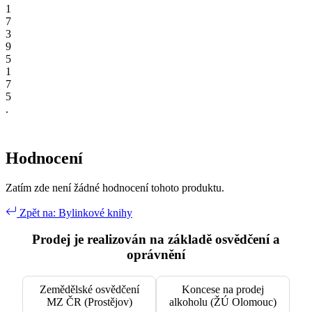
1
7
3
9
5
1
7
5
.
Hodnocení
Zatím zde není žádné hodnocení tohoto produktu.
Zpět na: Bylinkové knihy
Prodej je realizován na základě osvědčení a
oprávnění
Zemědělské osvědčení
Koncese na prodej
MZ ČR (Prostějov)
alkoholu (ŽÚ Olomouc)