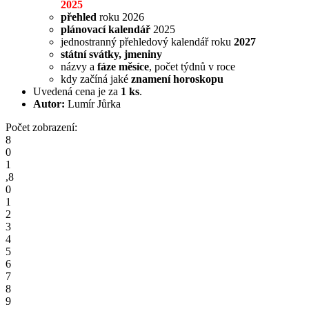
2025
přehled
roku 2026
plánovací kalendář
2025
jednostranný přehledový kalendář roku
2027
státní svátky, jmeniny
názvy a
fáze měsíce
, počet týdnů v roce
kdy začíná jaké
znamení horoskopu
Uvedená cena je za
1 ks
.
Autor:
Lumír Jůrka
Počet zobrazení:
8
0
1
,
8
0
1
2
3
4
5
6
7
8
9