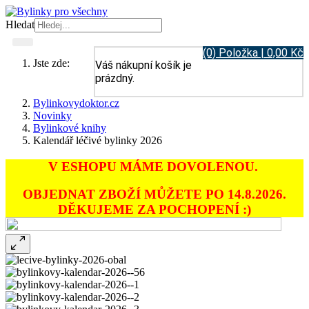
Hledat
(0) Položka | 0,00 Kč
Jste zde:
Váš nákupní košík je
prázdný.
Bylinkovydoktor.cz
Novinky
Bylinkové knihy
Kalendář léčivé bylinky 2026
V ESHOPU MÁME DOVOLENOU.
OBJEDNAT ZBOŽÍ MŮŽETE PO 14.8.2026.
DĚKUJEME ZA POCHOPENÍ :)