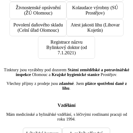
Živnostenské oprávnění
Kolaudace výrobny (SÚ
(ŽÚ Olomouc)
Prostějov)
Povolení daňového skladu
Atest jakosti lihu (Lihovar
(Celní úřad Olomouc)
Kojetín)
Registrace názvu
Bylinkový doktor (od
7.1.2021)
Tinktury jsou vyráběny pod dozorem
Státní zemědělské a potravinářské
inspekce
Olomouc a
Krajské hygienické stanice
Prostějov.
Všechny příjmy z prodeje jsou
zdaněné
. Jsem
plátce spotřební daně z
lihu
.
Vzdělání
Mám medicínské a bylinářské vzdělání, s léčivými rostlinami pracuji od
roku 1994.