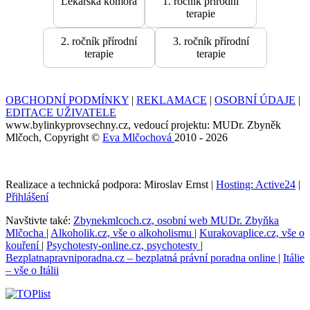
Lékařská komora
1. ročník přírodní
terapie
2. ročník přírodní
3. ročník přírodní
terapie
terapie
OBCHODNÍ PODMÍNKY
|
REKLAMACE
|
OSOBNÍ ÚDAJE
|
EDITACE UŽIVATELE
www.bylinkyprovsechny.cz, vedoucí projektu: MUDr. Zbyněk
Mlčoch, Copyright ©
Eva Mlčochová
2010 - 2026
Realizace a technická podpora: Miroslav Ernst |
Hosting: Active24
|
Přihlášení
Navštivte také:
Zbynekmlcoch.cz, osobní web MUDr. Zbyňka
Mlčocha
|
Alkoholik.cz, vše o alkoholismu
|
Kurakovaplice.cz, vše o
kouření
|
Psychotesty-online.cz, psychotesty
|
Bezplatnapravniporadna.cz – bezplatná právní poradna online
|
Itálie
– vše o Itálii