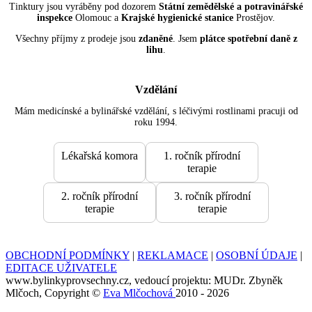
Tinktury jsou vyráběny pod dozorem
Státní zemědělské a potravinářské
inspekce
Olomouc a
Krajské hygienické stanice
Prostějov.
Všechny příjmy z prodeje jsou
zdaněné
. Jsem
plátce spotřební daně z
lihu
.
Vzdělání
Mám medicínské a bylinářské vzdělání, s léčivými rostlinami pracuji od
roku 1994.
Lékařská komora
1. ročník přírodní
terapie
2. ročník přírodní
3. ročník přírodní
terapie
terapie
OBCHODNÍ PODMÍNKY
|
REKLAMACE
|
OSOBNÍ ÚDAJE
|
EDITACE UŽIVATELE
www.bylinkyprovsechny.cz, vedoucí projektu: MUDr. Zbyněk
Mlčoch, Copyright ©
Eva Mlčochová
2010 - 2026