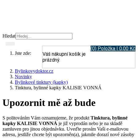
Hledat
(0) Položka | 0,00 Kč
Jste zde:
Váš nákupní košík je
prázdný.
Bylinkovydoktor.cz
Novinky
Bylinkové tinktury (kapky)
Tinktura, bylinné kapky KALISIE VONNÁ
Upozornit mě až bude
S politováním Vám oznamujeme, že produkt
Tinktura, bylinné
kapky KALISIE VONNÁ
je již vyprodán nebo je na skladě
zamluven pro jinou objednávku. Uveďte prosím Vaši e-mailovou
adresu, jestliže chcete být upozorněn(a), jakmile dorazí nové zásoby