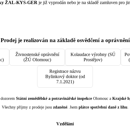
apky ŽAL-KYS-GER
je již vyprodán nebo je na skladě zamluven pro ji
.
Prodej je realizován na základě osvědčení a oprávnění
Živnostenské oprávnění
Kolaudace výrobny (SÚ
Po
c)
(ŽÚ Olomouc)
Prostějov)
Registrace názvu
Bylinkový doktor (od
7.1.2021)
d dozorem
Státní zemědělské a potravinářské inspekce
Olomouc a
Krajské h
Všechny příjmy z prodeje jsou
zdaněné
. Jsem
plátce spotřební daně z lihu
.
Vzdělání