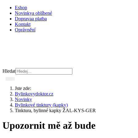
Eshop
Novinky
a oblíbené
Doprava
a platba
Kontakt
Oprávnění
Hledat
Jste zde:
Bylinkovydoktor.cz
Novinky
Bylinkové tinktury (kapky)
Tinktura, bylinné kapky ŽAL-KYS-GER
Upozornit mě až bude