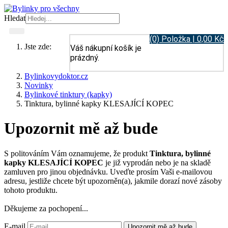
Hledat
(0) Položka | 0,00 Kč
Jste zde:
Váš nákupní košík je
prázdný.
Bylinkovydoktor.cz
Novinky
Bylinkové tinktury (kapky)
Tinktura, bylinné kapky KLESAJÍCÍ KOPEC
Upozornit mě až bude
S politováním Vám oznamujeme, že produkt
Tinktura, bylinné
kapky KLESAJÍCÍ KOPEC
je již vyprodán nebo je na skladě
zamluven pro jinou objednávku. Uveďte prosím Vaši e-mailovou
adresu, jestliže chcete být upozorněn(a), jakmile dorazí nové zásoby
tohoto produktu.
Děkujeme za pochopení...
E-mail
Upozornit mě až bude