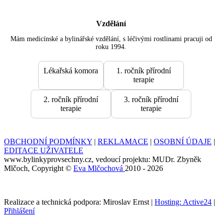
Vzdělání
Mám medicínské a bylinářské vzdělání, s léčivými rostlinami pracuji od
roku 1994.
Lékařská komora
1. ročník přírodní
terapie
2. ročník přírodní
3. ročník přírodní
terapie
terapie
OBCHODNÍ PODMÍNKY
|
REKLAMACE
|
OSOBNÍ ÚDAJE
|
EDITACE UŽIVATELE
www.bylinkyprovsechny.cz, vedoucí projektu: MUDr. Zbyněk
Mlčoch, Copyright ©
Eva Mlčochová
2010 - 2026
Realizace a technická podpora: Miroslav Ernst |
Hosting: Active24
|
Přihlášení