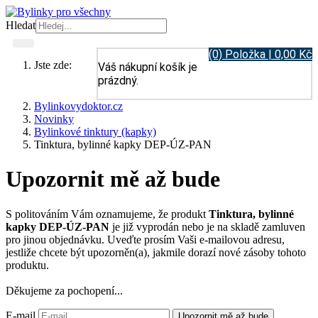
Hledat
(0) Položka | 0,00 Kč
Jste zde:
Váš nákupní košík je
prázdný.
Bylinkovydoktor.cz
Novinky
Bylinkové tinktury (kapky)
Tinktura, bylinné kapky DEP-ÚZ-PAN
Upozornit mě až bude
S politováním Vám oznamujeme, že produkt
Tinktura, bylinné
kapky DEP-ÚZ-PAN
je již vyprodán nebo je na skladě zamluven
pro jinou objednávku. Uveďte prosím Vaši e-mailovou adresu,
jestliže chcete být upozorněn(a), jakmile dorazí nové zásoby tohoto
produktu.
Děkujeme za pochopení...
E-mail
Upozornit mě až bude