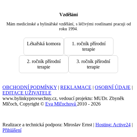
Vzdělání
Mám medicínské a bylinářské vzdělání, s léčivými rostlinami pracuji od
roku 1994.
Lékařská komora
1. ročník přírodní
terapie
2. ročník přírodní
3. ročník přírodní
terapie
terapie
OBCHODNÍ PODMÍNKY
|
REKLAMACE
|
OSOBNÍ ÚDAJE
|
EDITACE UŽIVATELE
www.bylinkyprovsechny.cz, vedoucí projektu: MUDr. Zbyněk
Mlčoch, Copyright ©
Eva Mlčochová
2010 - 2026
Realizace a technická podpora: Miroslav Ernst |
Hosting: Active24
|
Přihlášení