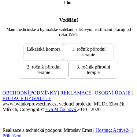
lihu
.
Vzdělání
Mám medicínské a bylinářské vzdělání, s léčivými rostlinami pracuji od
roku 1994.
Lékařská komora
1. ročník přírodní
terapie
2. ročník přírodní
3. ročník přírodní
terapie
terapie
OBCHODNÍ PODMÍNKY
|
REKLAMACE
|
OSOBNÍ ÚDAJE
|
EDITACE UŽIVATELE
www.bylinkyprovsechny.cz, vedoucí projektu: MUDr. Zbyněk
Mlčoch, Copyright ©
Eva Mlčochová
2010 - 2026
Realizace a technická podpora: Miroslav Ernst |
Hosting: Active24
|
Přihlášení