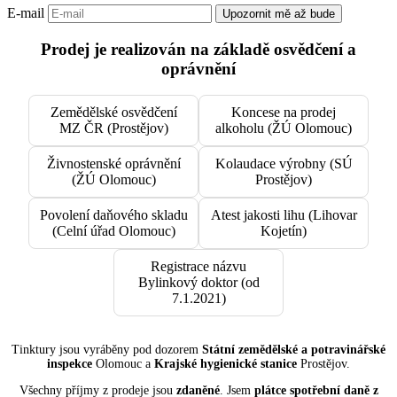
E-mail
Upozornit mě až bude
Prodej je realizován na základě osvědčení a
oprávnění
Zemědělské osvědčení
Koncese na prodej
MZ ČR (Prostějov)
alkoholu (ŽÚ Olomouc)
Živnostenské oprávnění
Kolaudace výrobny (SÚ
(ŽÚ Olomouc)
Prostějov)
Povolení daňového skladu
Atest jakosti lihu (Lihovar
(Celní úřad Olomouc)
Kojetín)
Registrace názvu
Bylinkový doktor (od
7.1.2021)
Tinktury jsou vyráběny pod dozorem
Státní zemědělské a potravinářské
inspekce
Olomouc a
Krajské hygienické stanice
Prostějov.
Všechny příjmy z prodeje jsou
zdaněné
. Jsem
plátce spotřební daně z