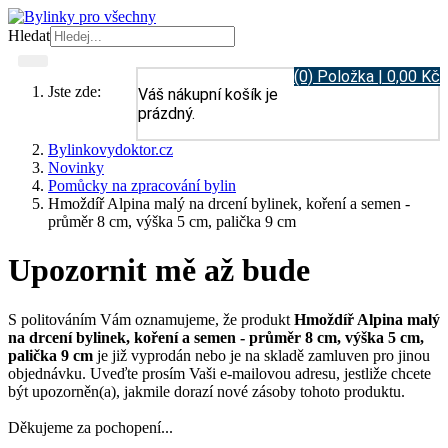
Hledat
(0) Položka | 0,00 Kč
Jste zde:
Váš nákupní košík je
prázdný.
Bylinkovydoktor.cz
Novinky
Pomůcky na zpracování bylin
Hmoždíř Alpina malý na drcení bylinek, koření a semen -
průměr 8 cm, výška 5 cm, palička 9 cm
Upozornit mě až bude
S politováním Vám oznamujeme, že produkt
Hmoždíř Alpina malý
na drcení bylinek, koření a semen - průměr 8 cm, výška 5 cm,
palička 9 cm
je již vyprodán nebo je na skladě zamluven pro jinou
objednávku. Uveďte prosím Vaši e-mailovou adresu, jestliže chcete
být upozorněn(a), jakmile dorazí nové zásoby tohoto produktu.
Děkujeme za pochopení...