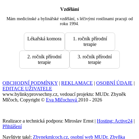
Vzdělání
Mám medicínské a bylinářské vzdělání, s léčivými rostlinami pracuji od
roku 1994.
Lékařská komora
1. ročník přírodní
terapie
2. ročník přírodní
3. ročník přírodní
terapie
terapie
OBCHODNÍ PODMÍNKY
|
REKLAMACE
|
OSOBNÍ ÚDAJE
|
EDITACE UŽIVATELE
www.bylinkyprovsechny.cz, vedoucí projektu: MUDr. Zbyněk
Mlčoch, Copyright ©
Eva Mlčochová
2010 - 2026
Realizace a technická podpora: Miroslav Ernst |
Hosting: Active24
|
Přihlášení
Navštivte také:
Zbynekmlcoch.cz, osobní web MUDr. Zbyňka