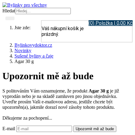
Hledat
(0) Položka | 0,00 Kč
Jste zde:
Váš nákupní košík je
prázdný.
Bylinkovydoktor.cz
Novinky
Sušené byliny a čaje
Agar 30 g
Upozornit mě až bude
S politováním Vám oznamujeme, že produkt
Agar 30 g
je již
vyprodán nebo je na skladě zamluven pro jinou objednávku.
Uveďte prosím Vaši e-mailovou adresu, jestliže chcete být
upozorněn(a), jakmile dorazí nové zásoby tohoto produktu.
Děkujeme za pochopení...
E-mail
Upozornit mě až bude